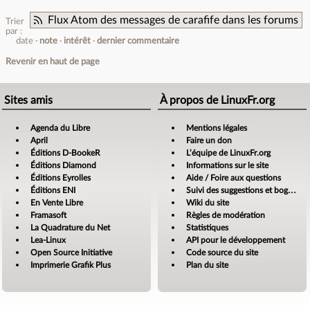
Flux Atom des messages de carafife dans les forums
Trier
par :
date
note
intérêt
dernier commentaire
Revenir en haut de page
Sites amis
À propos de LinuxFr.org
Agenda du Libre
Mentions légales
April
Faire un don
Éditions D-BookeR
L’équipe de LinuxFr.org
Éditions Diamond
Informations sur le site
Éditions Eyrolles
Aide / Foire aux questions
Éditions ENI
Suivi des suggestions et bogues
En Vente Libre
Wiki du site
Framasoft
Règles de modération
La Quadrature du Net
Statistiques
Lea-Linux
API pour le développement
Open Source Initiative
Code source du site
Imprimerie Grafik Plus
Plan du site