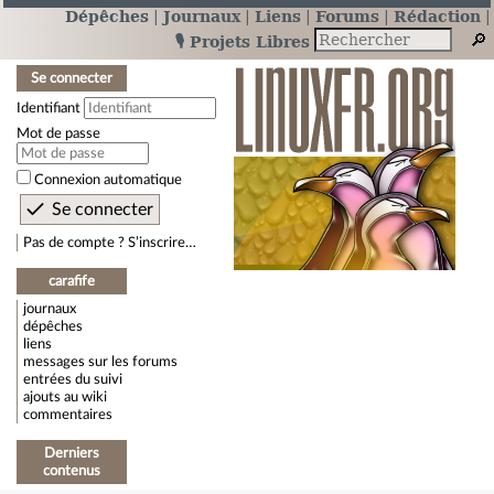
Dépêches
Journaux
Liens
Forums
Rédaction
🎙️ Projets Libres
Se connecter
Identifiant
Mot de passe
Connexion automatique
Pas de compte ? S’inscrire…
carafife
journaux
dépêches
liens
messages sur les forums
entrées du suivi
ajouts au wiki
commentaires
Derniers
contenus