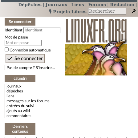
Dépêches
Journaux
Liens
Forums
Rédaction
🎙️ Projets Libres
Se connecter
Identifiant
Mot de passe
Connexion automatique
Pas de compte ? S’inscrire…
catindri
journaux
dépêches
liens
messages sur les forums
entrées du suivi
ajouts au wiki
commentaires
Derniers
contenus