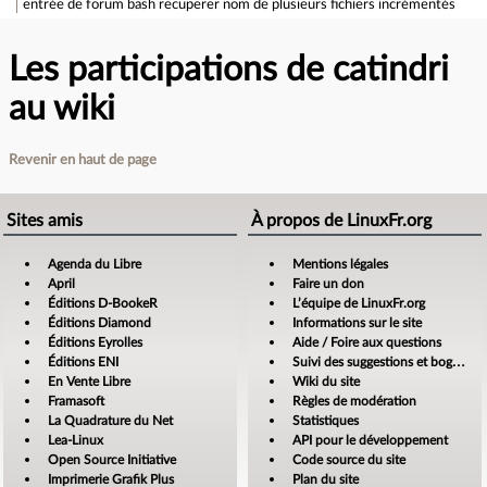
entrée de forum
bash recuperer nom de plusieurs fichiers incrémentés
Les participations de catindri
au wiki
Revenir en haut de page
Sites amis
À propos de LinuxFr.org
Agenda du Libre
Mentions légales
April
Faire un don
Éditions D-BookeR
L’équipe de LinuxFr.org
Éditions Diamond
Informations sur le site
Éditions Eyrolles
Aide / Foire aux questions
Éditions ENI
Suivi des suggestions et bogues
En Vente Libre
Wiki du site
Framasoft
Règles de modération
La Quadrature du Net
Statistiques
Lea-Linux
API pour le développement
Open Source Initiative
Code source du site
Imprimerie Grafik Plus
Plan du site