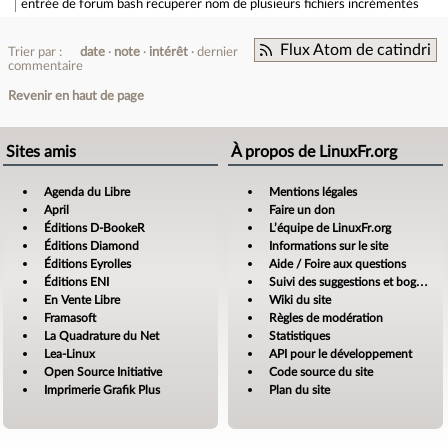
entrée de forum
bash recuperer nom de plusieurs fichiers incrémentés
Flux Atom de catindri
Trier par :
date
note
intérêt
dernier
commentaire
Revenir en haut de page
Sites amis
À propos de LinuxFr.org
Agenda du Libre
Mentions légales
April
Faire un don
Éditions D-BookeR
L’équipe de LinuxFr.org
Éditions Diamond
Informations sur le site
Éditions Eyrolles
Aide / Foire aux questions
Éditions ENI
Suivi des suggestions et bogues
En Vente Libre
Wiki du site
Framasoft
Règles de modération
La Quadrature du Net
Statistiques
Lea-Linux
API pour le développement
Open Source Initiative
Code source du site
Imprimerie Grafik Plus
Plan du site