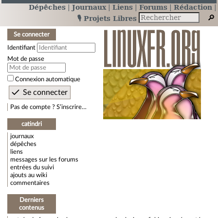
Dépêches
Journaux
Liens
Forums
Rédaction
🎙️ Projets Libres
Se connecter
Identifiant
Mot de passe
Connexion automatique
Pas de compte ? S’inscrire…
catindri
journaux
dépêches
liens
messages sur les forums
entrées du suivi
ajouts au wiki
commentaires
Derniers
contenus