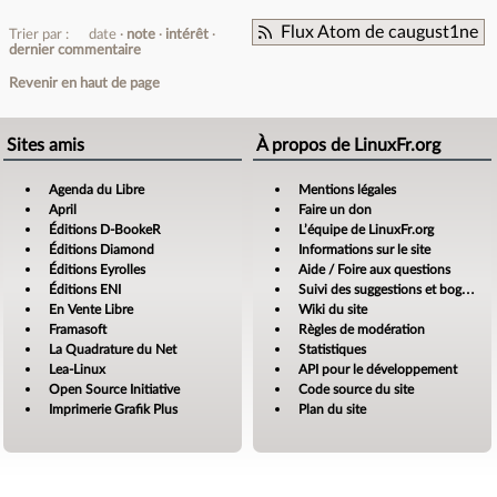
Flux Atom de caugust1ne
Trier par :
date
note
intérêt
dernier commentaire
Revenir en haut de page
Sites amis
À propos de LinuxFr.org
Agenda du Libre
Mentions légales
April
Faire un don
Éditions D-BookeR
L’équipe de LinuxFr.org
Éditions Diamond
Informations sur le site
Éditions Eyrolles
Aide / Foire aux questions
Éditions ENI
Suivi des suggestions et bogues
En Vente Libre
Wiki du site
Framasoft
Règles de modération
La Quadrature du Net
Statistiques
Lea-Linux
API pour le développement
Open Source Initiative
Code source du site
Imprimerie Grafik Plus
Plan du site