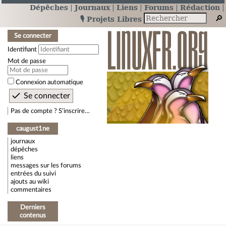
Dépêches
Journaux
Liens
Forums
Rédaction
🎙️ Projets Libres
Se connecter
Identifiant
Mot de passe
Connexion automatique
Pas de compte ? S’inscrire…
caugust1ne
journaux
dépêches
liens
messages sur les forums
entrées du suivi
ajouts au wiki
commentaires
Derniers
contenus