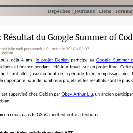
Dépêches
Journaux
Liens
Forums
Résultat du Google Summer of Cod
enet
(
site web personnel
)
le 01 octobre 2010 à 03:07
.
debian
puis déjà 4 ans,
le projet Debian
participe au
Google Summer o
udiants et finance pendant l’été leur travail sur un projet libre. Cett
 huit sont allés jusqu’au bout de la période fixée, remplissant ains
de importante pour de nombreux projets et les résultats sont le plus 
est supervisé chez Debian par
Obey Arthur Liu
, un ancien partici
bian.
ux en cours dans le GSoC méritent notre attention :