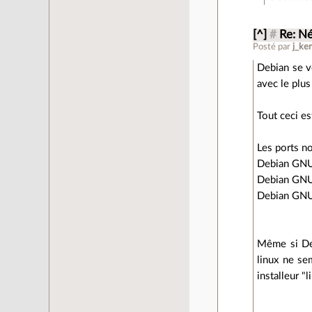
[^]
#
Re: N
Posté par
j_ker
Debian se ve
avec le plus
Tout ceci es
Les ports no
Debian GNU
Debian GNU/
Debian GNU
Même si Deb
linux ne sem
installeur "l