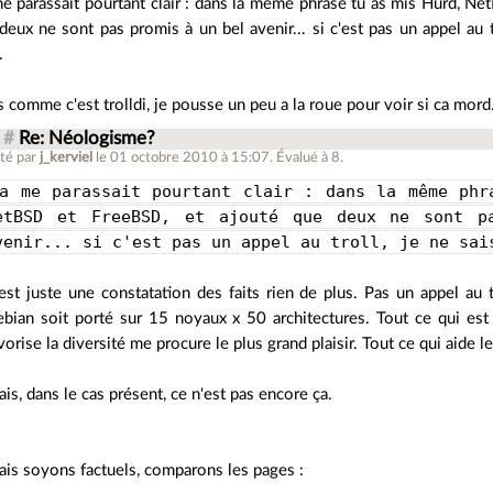
e parassait pourtant clair : dans la même phrase tu as mis Hurd, Ne
deux ne sont pas promis à un bel avenir... si c'est pas un appel au t
.
s comme c'est trolldi, je pousse un peu a la roue pour voir si ca mord
#
Re: Néologisme?
té par
j_kerviel
le 01 octobre 2010 à 15:07
.
Évalué à
8
.
a me parassait pourtant clair : dans la même phr
etBSD et FreeBSD, et ajouté que deux ne sont p
venir... si c'est pas un appel au troll, je ne sai
est juste une constatation des faits rien de plus. Pas un appel au tr
bian soit porté sur 15 noyaux x 50 architectures. Tout ce qui est 
vorise la diversité me procure le plus grand plaisir. Tout ce qui aide l
is, dans le cas présent, ce n'est pas encore ça.
is soyons factuels, comparons les pages :