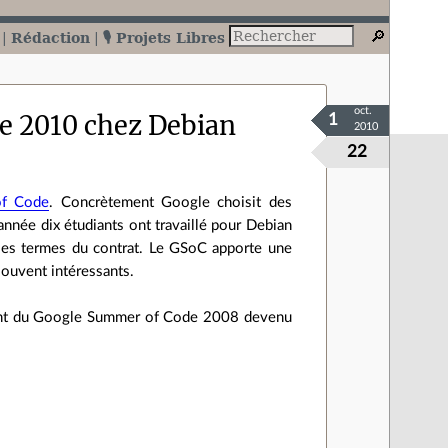
Rédaction
🎙️ Projets Libres
oct.
e 2010 chez Debian
1
2010
22
f Code
. Concrètement Google choisit des
e année dix étudiants ont travaillé pour Debian
i les termes du contrat. Le GSoC apporte une
souvent intéressants.
pant du Google Summer of Code 2008 devenu