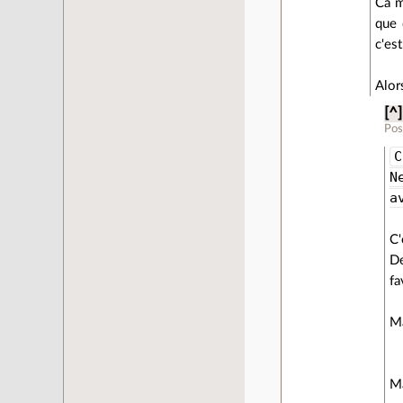
Ca m
que 
c'est
Alor
[^]
Pos
C
N
a
C'
De
fa
Ma
Ma