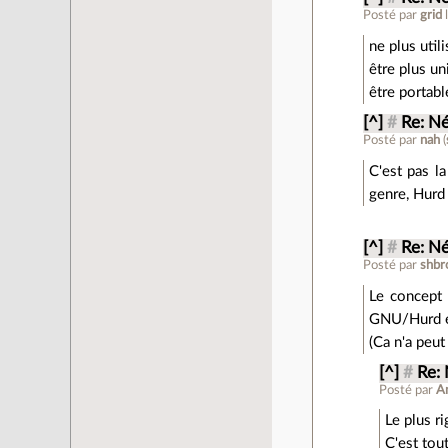
Posté par
grid
ne plus util
être plus un
être portabl
[^]
#
Re: N
Posté par
nah
(
C'est pas la
genre, Hurd
[^]
#
Re: N
Posté par
shbr
Le concept 
GNU/Hurd 
(Ca n'a peut 
[^]
#
Re:
Posté par
A
Le plus ri
C'est tou