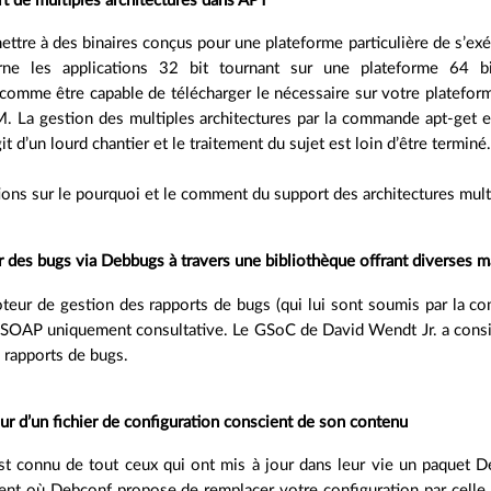
t de multiples architectures dans APT
rmettre à des binaires conçus pour une plateforme particulière de s’exé
rne les applications 32 bit tournant sur une plateforme 64 bi
comme être capable de télécharger le nécessaire sur votre plateform
. La gestion des multiples architectures par la commande apt-get e
git d’un lourd chantier et le traitement du sujet est loin d’être terminé
ions sur le pourquoi et le comment du support des architectures mul
 des bugs via Debbugs à travers une bibliothèque offrant diverses m
teur de gestion des rapports de bugs (qui lui sont soumis par la c
e SOAP uniquement consultative. Le GSoC de David Wendt Jr. a consi
 rapports de bugs.
ur d’un fichier de configuration conscient de son contenu
t connu de tout ceux qui ont mis à jour dans leur vie un paquet Deb
nt où Debconf propose de remplacer votre configuration par celle