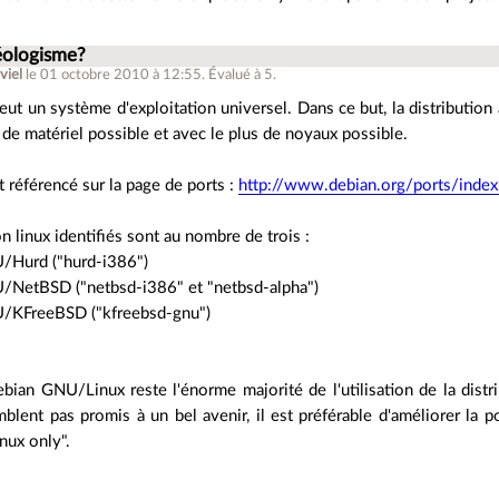
éologisme?
viel
le 01 octobre 2010 à 12:55
.
Évalué à
5
.
ut un système d'exploitation universel. Dans ce but, la distribution a
 de matériel possible et avec le plus de noyaux possible.
t référencé sur la page de ports :
http://www.debian.org/ports/index.
n linux identifiés sont au nombre de trois :
/Hurd ("hurd-i386")
NetBSD ("netbsd-i386" et "netbsd-alpha")
/KFreeBSD ("kfreebsd-gnu")
ian GNU/Linux reste l'énorme majorité de l'utilisation de la distr
blent pas promis à un bel avenir, il est préférable d'améliorer la port
inux only".