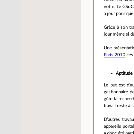
vôtre. Le GSoC 
à jour pour que
Grâce à son tr
jour même si du
Une présentatio
Paris 2010
ces 
Aptitude
Le but est d’a
gestionnaire d
gère la recherc
travail reste à 
D’autres trava
appareils porta
a donc été part