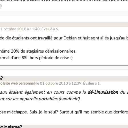
s
).
01 octobre 2010 à 11:40
.
Évalué à
6
.
e dix étudiants ont travaillé pour Debian et huit sont allés jusqu’au b
 même 20% de stagiaires démissionnaires.
ormal d'une SSII hors période de crise :)
e?
vo
(
site web personnel
)
le 01 octobre 2010 à 12:39
.
Évalué à
1
.
vaux étaient également en cours comme la
dé-Linuxisation
du D
t sur les appareils portables (handheld).
se m'échappe. Suis-je le seul? Surtout qu'il me semble que derrière
éologisme?