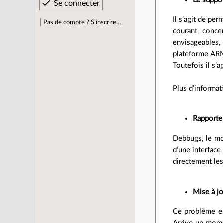
Le suppor
Il s’agit de pe
Pas de compte ? S’inscrire…
courant conce
envisageables, 
plateforme ARM
Toutefois il s’a
Plus d’informat
Rapporter
Debbugs, le mo
d’une interfac
directement les
Mise à jo
Ce problème es
Arrive un mome