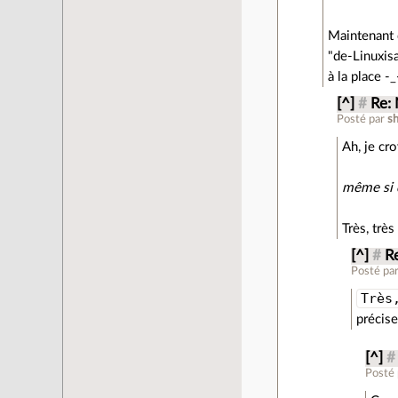
Maintenant q
"de-Linuxisa
à la place -_
[^]
#
Re:
Posté par
sh
Ah, je cro
même si 
Très, très
[^]
#
R
Posté pa
Très
précise
[^]
#
Posté