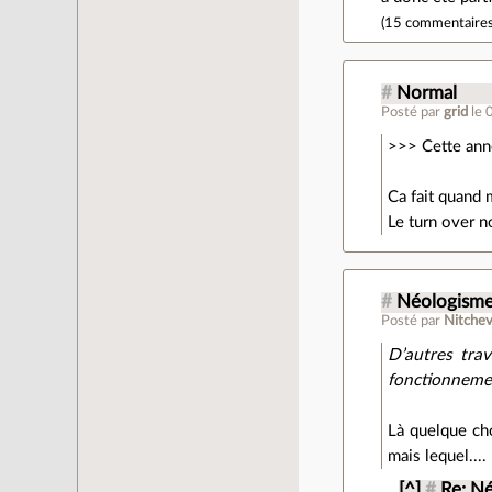
(
15 commentaire
#
Normal
Posté par
grid
le 
>>> Cette anné
Ca fait quand
Le turn over n
#
Néologism
Posté par
Nitche
D’autres tra
fonctionnemen
Là quelque cho
mais lequel....
[^]
#
Re: N