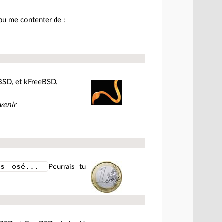
 pu me contenter de :
etBSD, et kFreeBSD.
venir
pas osé...
Pourrais tu