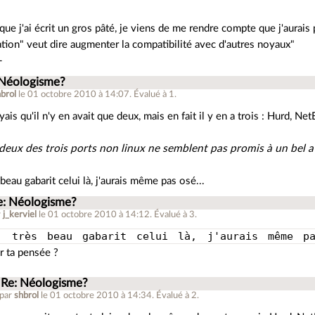
ue j'ai écrit un gros pâté, je viens de me rendre compte que j'aurais
tion" veut dire augmenter la compatibilité avec d'autres noyaux"
-
 Néologisme?
brol
le 01 octobre 2010 à 14:07
.
Évalué à
1
.
yais qu'il n'y en avait que deux, mais en fait il y en a trois : Hurd, N
deux des trois ports non linux ne semblent pas promis à un bel a
 beau gabarit celui là, j'aurais même pas osé...
e: Néologisme?
r
j_kerviel
le 01 octobre 2010 à 14:12
.
Évalué à
3
.
, très beau gabarit celui là, j'aurais même 
r ta pensée ?
Re: Néologisme?
 par
shbrol
le 01 octobre 2010 à 14:34
.
Évalué à
2
.