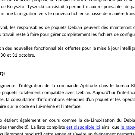
de Krzysztof Tyszecki consistait à permettre aux responsables de pa
 in fine la migration vers le nouveau fichier se passe de manière tran
avail, les responsables de paquets Debian peuvent dès maintenant
 travail reste à faire pour gérer complètement les fichiers de config
n des nouvelles fonctionnalités offertes pour la mise à jour intellig
30 et 31 octobre.
 Qt
ugmenter l’intégration de la commande Aptitude dans le bureau K
e paquets totalement compatible avec Debian. Aujourd’hui l’interf
he, la consultation d’informations étendues d’un paquet et les opérat
faire sur le code en lui-même et l’interface.
ux étaient également en cours comme la dé-Linuxisation du Debia
bles (handheld). La liste complète
est disponible ici
ainsi que
le rapp
iculièrement productif cette année et s’avère un événement permetta