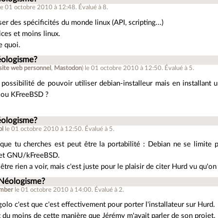
le 01 octobre 2010 à 12:48
.
Évalué à
8
.
iser des spécificités du monde linux (API, scripting...)
ices et moins linux.
e quoi.
éologisme?
site web personnel
,
Mastodon
)
le 01 octobre 2010 à 12:50
.
Évalué à
5
.
 possibilité de pouvoir utiliser debian-installeur mais en installant
 ou KFreeBSD ?
éologisme?
ol
le 01 octobre 2010 à 12:50
.
Évalué à
5
.
que tu cherches est peut être la portabilité : Debian ne se limite p
et GNU/kFreeBSD.
être rien a voir, mais c'est juste pour le plaisir de citer Hurd vu qu'on 
 Néologisme?
mber
le 01 octobre 2010 à 14:00
.
Évalué à
2
.
golo c'est que c'est effectivement pour porter l'installateur sur Hurd.
t du moins de cette manière que Jérémy m'avait parler de son projet.