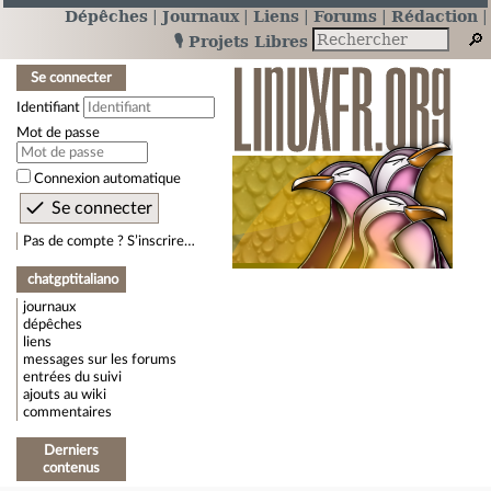
Dépêches
Journaux
Liens
Forums
Rédaction
🎙️ Projets Libres
Se connecter
Identifiant
Mot de passe
Connexion automatique
Pas de compte ? S’inscrire…
chatgptitaliano
journaux
dépêches
liens
messages sur les forums
entrées du suivi
ajouts au wiki
commentaires
Derniers
contenus