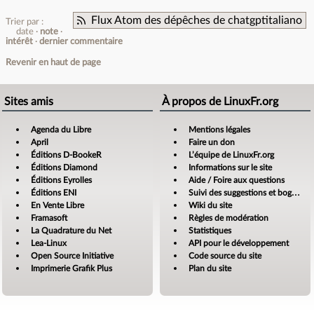
Flux Atom des dépêches de chatgptitaliano
Trier par :
date
note
intérêt
dernier commentaire
Revenir en haut de page
Sites amis
À propos de LinuxFr.org
Agenda du Libre
Mentions légales
April
Faire un don
Éditions D-BookeR
L’équipe de LinuxFr.org
Éditions Diamond
Informations sur le site
Éditions Eyrolles
Aide / Foire aux questions
Éditions ENI
Suivi des suggestions et bogues
En Vente Libre
Wiki du site
Framasoft
Règles de modération
La Quadrature du Net
Statistiques
Lea-Linux
API pour le développement
Open Source Initiative
Code source du site
Imprimerie Grafik Plus
Plan du site