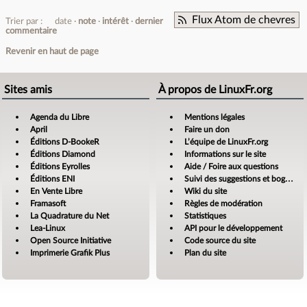
Flux Atom de chevres
Trier par :
date
note
intérêt
dernier
commentaire
Revenir en haut de page
Sites amis
À propos de LinuxFr.org
Agenda du Libre
Mentions légales
April
Faire un don
Éditions D-BookeR
L’équipe de LinuxFr.org
Éditions Diamond
Informations sur le site
Éditions Eyrolles
Aide / Foire aux questions
Éditions ENI
Suivi des suggestions et bogues
En Vente Libre
Wiki du site
Framasoft
Règles de modération
La Quadrature du Net
Statistiques
Lea-Linux
API pour le développement
Open Source Initiative
Code source du site
Imprimerie Grafik Plus
Plan du site