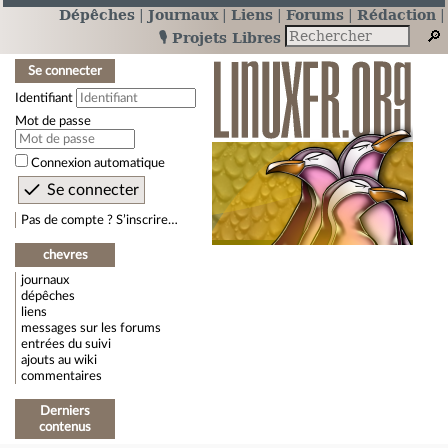
Dépêches
Journaux
Liens
Forums
Rédaction
🎙️ Projets Libres
Se connecter
Identifiant
Mot de passe
Connexion automatique
Pas de compte ? S’inscrire…
chevres
journaux
dépêches
liens
messages sur les forums
entrées du suivi
ajouts au wiki
commentaires
Derniers
contenus