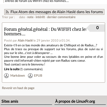
entrée de forum
Du WIFIFI chez les hommes....
Flux Atom des messages de Alain Haslé dans les forums
Trier par :
date
note
intérêt
dernier commentaire
0
Forum général.général
Du WIFIFI chez les
hommes....
Posté par
Alain Haslé
le 29 janvier 2010 à 01:34
.
Existe-t'il en ce bas monde des amateurs de Chillispot et de Radius...?
Plus de trace ou presque de support sur les forums, plus de suivi ou si
peu sur le site...c'est à désesperer ...
Une bonne âme pour voler au secours de mes Iptables en peine et d'un
pauvre vieil informati-chien rejeté par son Radius sans coeur.
Tout contact sera le bienvenu !
Lire la suite
(
1 commentaire
).
Markdown
EPUB
Revenir en haut de page
Sites amis
À propos de LinuxFr.org