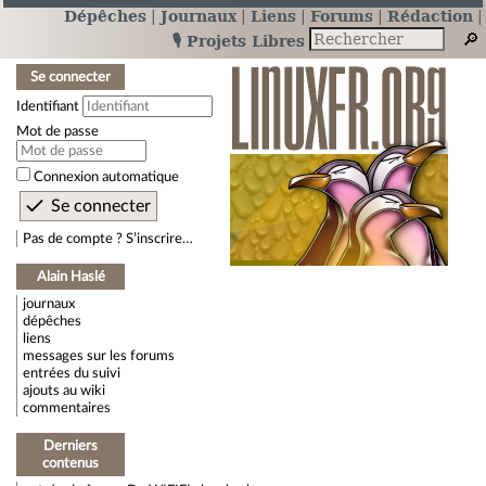
Dépêches
Journaux
Liens
Forums
Rédaction
🎙️ Projets Libres
Se connecter
Identifiant
Mot de passe
Connexion automatique
Pas de compte ? S’inscrire…
Alain Haslé
journaux
dépêches
liens
messages sur les forums
entrées du suivi
ajouts au wiki
commentaires
Derniers
contenus