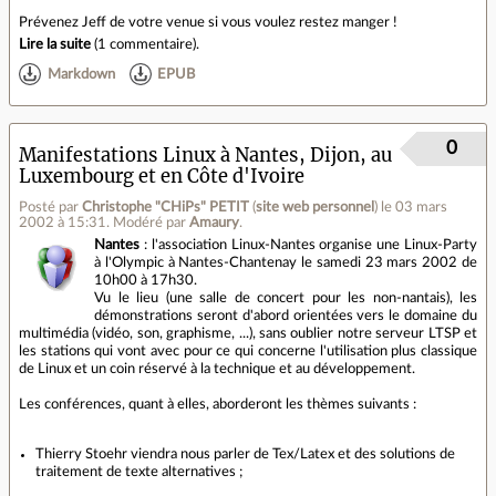
Prévenez Jeff de votre venue si vous voulez restez manger !
Lire la suite
(
1 commentaire
).
Markdown
EPUB
0
Manifestations Linux à Nantes, Dijon, au
Luxembourg et en Côte d'Ivoire
Posté par
Christophe "CHiPs" PETIT
(
site web personnel
)
le 03 mars
2002 à 15:31
.
Modéré par
Amaury
.
Nantes
: l'association Linux-Nantes organise une Linux-Party
à l'Olympic à Nantes-Chantenay le samedi 23 mars 2002 de
10h00 à 17h30.
Vu le lieu (une salle de concert pour les non-nantais), les
démonstrations seront d'abord orientées vers le domaine du
multimédia (vidéo, son, graphisme, ...), sans oublier notre serveur LTSP et
les stations qui vont avec pour ce qui concerne l'utilisation plus classique
de Linux et un coin réservé à la technique et au développement.
Les conférences, quant à elles, aborderont les thèmes suivants :
Thierry Stoehr viendra nous parler de Tex/Latex et des solutions de
traitement de texte alternatives ;