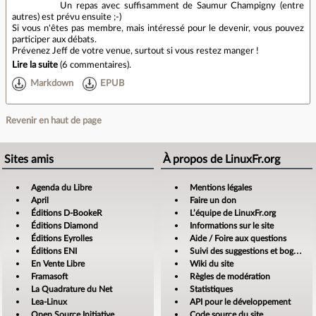
Un repas avec suffisamment de Saumur Champigny (entre
autres) est prévu ensuite ;-)
Si vous n'êtes pas membre, mais intéressé pour le devenir, vous pouvez
participer aux débats.
Prévenez Jeff de votre venue, surtout si vous restez manger !
Lire la suite
(
6 commentaires
).
Markdown
EPUB
Revenir en haut de page
Sites amis
À propos de LinuxFr.org
Agenda du Libre
Mentions légales
April
Faire un don
Éditions D-BookeR
L’équipe de LinuxFr.org
Éditions Diamond
Informations sur le site
Éditions Eyrolles
Aide / Foire aux questions
Éditions ENI
Suivi des suggestions et bogues
En Vente Libre
Wiki du site
Framasoft
Règles de modération
La Quadrature du Net
Statistiques
Lea-Linux
API pour le développement
Open Source Initiative
Code source du site