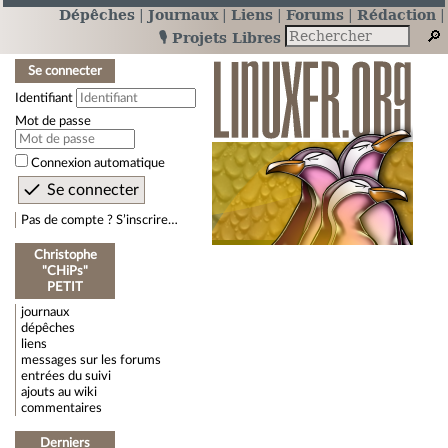
Dépêches
Journaux
Liens
Forums
Rédaction
🎙️ Projets Libres
Se connecter
Identifiant
Mot de passe
Connexion automatique
Pas de compte ? S’inscrire…
Christophe
"CHiPs"
PETIT
journaux
dépêches
liens
messages sur les forums
entrées du suivi
ajouts au wiki
commentaires
Derniers