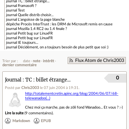
journal
TC : billet étrange...
journal
Framasoft ?
journal
Test
journal
Quelle distrib choisir...
journal
L'angoisse de la page blanche
dépêche
Procès InterTrust : les DRM de Microsoft remis en cause
journal
Mozilla 1.4 RC2 ou 1.4 finale ?
journal
Petit bug sur LinuxFR
journal
Petit bug sur LinuxFR
journal
IE toujours...
journal
Décidément, on a toujours besoin de plus petit que soi :)
Flux Atom de Chris2003
Trier par :
date
note
intérêt
dernier commentaire
0
Journal
TC : billet étrange...
Posté par
Chris2003
le 07 juin 2004 à 19:31
.
http://totalementcretin.apinc.org/blog/2004/06/07/68-
telewanadoo(...)
Chez moi ça marche, pas de zôli fond Wanadoo... Et vous ? :-)
Lire la suite
(
9 commentaires
).
Markdown
EPUB