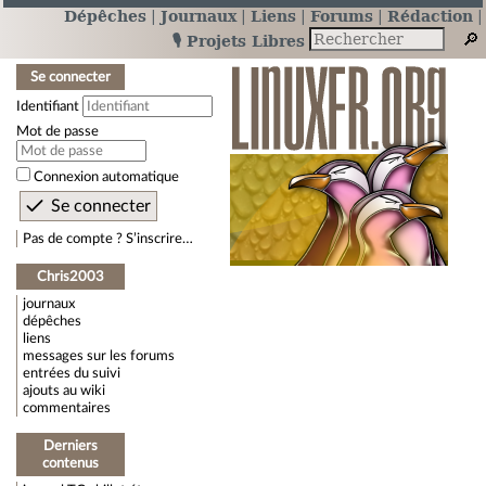
Dépêches
Journaux
Liens
Forums
Rédaction
🎙️ Projets Libres
Se connecter
Identifiant
Mot de passe
Connexion automatique
Pas de compte ? S’inscrire…
Chris2003
journaux
dépêches
liens
messages sur les forums
entrées du suivi
ajouts au wiki
commentaires
Derniers
contenus