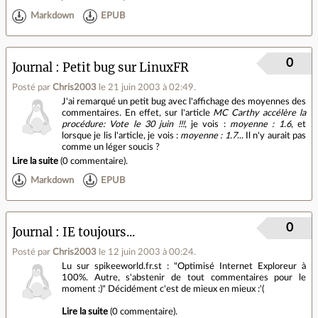
Markdown
EPUB
0
Journal
Petit bug sur LinuxFR
Posté par
Chris2003
le 21 juin 2003 à 02:49
.
J'ai remarqué un petit bug avec l'affichage des moyennes des
commentaires. En effet, sur l'article
MC Carthy accélère la
procédure: Vote le 30 juin !!!
, je vois :
moyenne : 1.6
, et
lorsque je lis l'article, je vois :
moyenne : 1.7
... Il n'y aurait pas
comme un léger soucis ?
Lire la suite
(
0 commentaire
).
Markdown
EPUB
0
Journal
IE toujours...
Posté par
Chris2003
le 12 juin 2003 à 00:24
.
Lu sur spikeeworld.fr.st : "Optimisé Internet Exploreur à
100%. Autre, s'abstenir de tout commentaires pour le
moment :)" Décidément c'est de mieux en mieux :'(
Lire la suite
(
0 commentaire
).