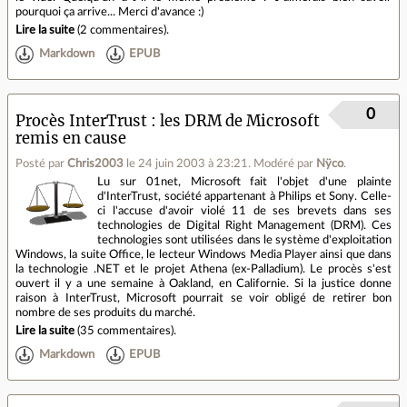
pourquoi ça arrive... Merci d'avance :)
Lire la suite
(
2 commentaires
).
Markdown
EPUB
0
Procès InterTrust : les DRM de Microsoft
remis en cause
Posté par
Chris2003
le 24 juin 2003 à 23:21
.
Modéré par
Nÿco
.
Lu sur 01net, Microsoft fait l'objet d'une plainte
d'InterTrust, société appartenant à Philips et Sony. Celle-
ci l'accuse d'avoir violé 11 de ses brevets dans ses
technologies de Digital Right Management (DRM). Ces
technologies sont utilisées dans le système d'exploitation
Windows, la suite Office, le lecteur Windows Media Player ainsi que dans
la technologie .NET et le projet Athena (ex-Palladium). Le procès s'est
ouvert il y a une semaine à Oakland, en Californie. Si la justice donne
raison à InterTrust, Microsoft pourrait se voir obligé de retirer bon
nombre de ses produits du marché.
Lire la suite
(
35 commentaires
).
Markdown
EPUB