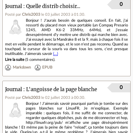
0
Journal
Quelle distrib choisir...
Posté par
Chris2003
le 03 juillet 2003 à 01:30
.
Bonjour ! J'aurais besoin de quelques conseil. En fait, j'ai
ressorti du placard mon vieux portable (un Compaq Presario
1245, AMD K6-2 33MHz, 64Mo), et j'essaie
desespérément d'y mettre une distrib qui marche bien avec.
J'ai essayé avec la Mandrake 8 et la 9, mais à chaque fois il se
met en veille pendant le démarrage, et le son n'est pas reconnu. Quand au
touchpad, le curseur de la souris va dans tous les sens, c'est presque
inutilisable. J'aimerais savoir
(…)
Lire la suite
(
5 commentaires
).
Markdown
EPUB
0
Journal
L'angoisse de la page blanche
Posté par
Chris2003
le 02 juillet 2003 à 00:30
.
Bonjour ! J'aimerais savoir pourquoi parfois je tombe sur des
pages blanches sur LinuxFR. Je m'explique. Exemple
imparable : quelques fois, il me suffit de me connecter, de
regarder quelques dépêches, puis de me déconnecter et hop,
http://linuxfr.org/pub/ m'affiche une page déséspérément
blanche ! Et même pas la peine de faire "reload", ça tombe toujours dans
le vide. Quelqu'un a-t-il le même problème ? J'aimerais bien savoir