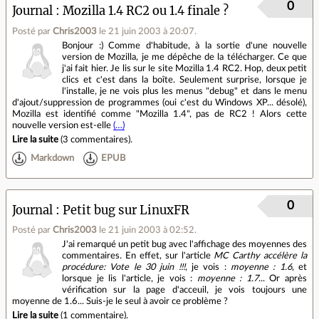
0
Journal
Mozilla 1.4 RC2 ou 1.4 finale ?
Posté par
Chris2003
le 21 juin 2003 à 20:07
.
Bonjour :) Comme d'habitude, à la sortie d'une nouvelle
version de Mozilla, je me dépêche de la télécharger. Ce que
j'ai fait hier. Je lis sur le site Mozilla 1.4 RC2. Hop, deux petit
clics et c'est dans la boîte. Seulement surprise, lorsque je
l'installe, je ne vois plus les menus "debug" et dans le menu
d'ajout/suppression de programmes (oui c'est du Windows XP... désolé),
Mozilla est identifié comme "Mozilla 1.4", pas de RC2 ! Alors cette
nouvelle version est-elle
(…)
Lire la suite
(
3 commentaires
).
Markdown
EPUB
0
Journal
Petit bug sur LinuxFR
Posté par
Chris2003
le 21 juin 2003 à 02:52
.
J'ai remarqué un petit bug avec l'affichage des moyennes des
commentaires. En effet, sur l'article
MC Carthy accélère la
procédure: Vote le 30 juin !!!
, je vois :
moyenne : 1.6
, et
lorsque je lis l'article, je vois :
moyenne : 1.7
... Or après
vérification sur la page d'acceuil, je vois toujours une
moyenne de 1.6... Suis-je le seul à avoir ce problème ?
Lire la suite
(
1 commentaire
).