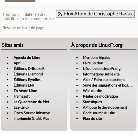
Flux Atom de Christophe Raoux
Trier par :
date
note
intérêt
dernier commentaire
Revenir en haut de page
Sites amis
À propos de LinuxFr.org
Agenda du Libre
Mentions légales
April
Faire un don
Éditions D-BookeR
L’équipe de LinuxFr.org
Éditions Diamond
Informations sur le site
Éditions Eyrolles
Aide / Foire aux questions
Éditions ENI
Suivi des suggestions et bogues
En Vente Libre
Wiki du site
Framasoft
Règles de modération
La Quadrature du Net
Statistiques
Lea-Linux
API pour le développement
Open Source Initiative
Code source du site
Imprimerie Grafik Plus
Plan du site