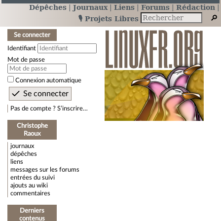
Dépêches
Journaux
Liens
Forums
Rédaction
🎙️ Projets Libres
Se connecter
Identifiant
Mot de passe
Connexion automatique
Pas de compte ? S’inscrire…
Christophe
Raoux
journaux
dépêches
liens
messages sur les forums
entrées du suivi
ajouts au wiki
commentaires
Derniers
contenus