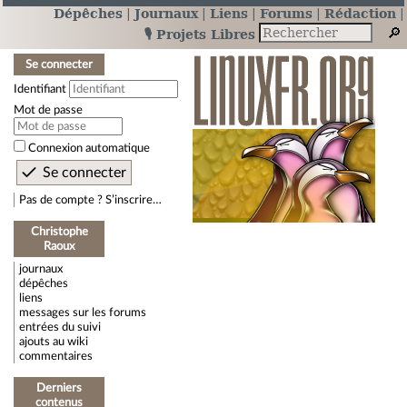
Dépêches
Journaux
Liens
Forums
Rédaction
🎙️ Projets Libres
Se connecter
Identifiant
Mot de passe
Connexion automatique
Pas de compte ? S’inscrire…
Christophe
Raoux
journaux
dépêches
liens
messages sur les forums
entrées du suivi
ajouts au wiki
commentaires
Derniers
contenus