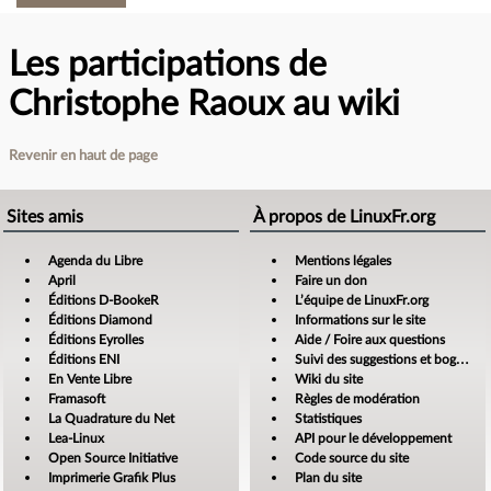
Les participations de
Christophe Raoux au wiki
Revenir en haut de page
Sites amis
À propos de LinuxFr.org
Agenda du Libre
Mentions légales
April
Faire un don
Éditions D-BookeR
L’équipe de LinuxFr.org
Éditions Diamond
Informations sur le site
Éditions Eyrolles
Aide / Foire aux questions
Éditions ENI
Suivi des suggestions et bogues
En Vente Libre
Wiki du site
Framasoft
Règles de modération
La Quadrature du Net
Statistiques
Lea-Linux
API pour le développement
Open Source Initiative
Code source du site
Imprimerie Grafik Plus
Plan du site