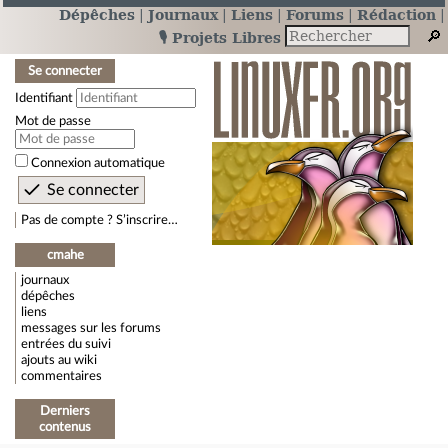
Dépêches
Journaux
Liens
Forums
Rédaction
🎙️ Projets Libres
Se connecter
Identifiant
Mot de passe
Connexion automatique
Pas de compte ? S’inscrire…
cmahe
journaux
dépêches
liens
messages sur les forums
entrées du suivi
ajouts au wiki
commentaires
Derniers
contenus