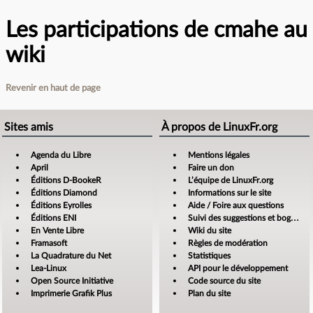
Les participations de cmahe au
wiki
Revenir en haut de page
Sites amis
À propos de LinuxFr.org
Agenda du Libre
Mentions légales
April
Faire un don
Éditions D-BookeR
L’équipe de LinuxFr.org
Éditions Diamond
Informations sur le site
Éditions Eyrolles
Aide / Foire aux questions
Éditions ENI
Suivi des suggestions et bogues
En Vente Libre
Wiki du site
Framasoft
Règles de modération
La Quadrature du Net
Statistiques
Lea-Linux
API pour le développement
Open Source Initiative
Code source du site
Imprimerie Grafik Plus
Plan du site