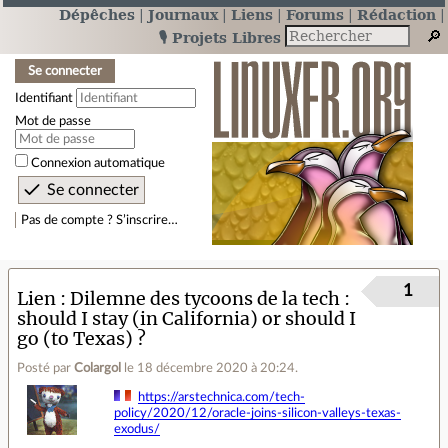
Dépêches
Journaux
Liens
Forums
Rédaction
🎙️ Projets Libres
Se connecter
Identifiant
Mot de passe
Connexion automatique
Pas de compte ? S’inscrire…
1
Lien
Dilemne des tycoons de la tech :
should I stay (in California) or should I
go (to Texas) ?
Posté par
Colargol
le 18 décembre 2020 à 20:24
.
https://arstechnica.com/tech-
policy/2020/12/oracle-joins-silicon-valleys-texas-
exodus/