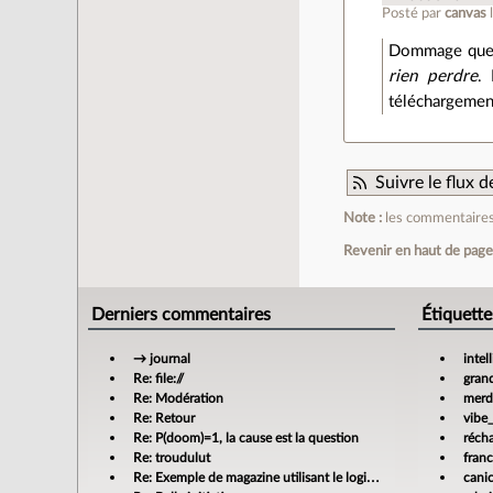
Posté par
canvas
Dommage que l
rien perdre
. 
téléchargement 
Suivre le flux
Note :
les commentaires 
Revenir en haut de pag
Derniers commentaires
Étiquette
→ journal
intel
Re: file://
gran
Re: Modération
merdi
Re: Retour
vibe
Re: P(doom)=1, la cause est la question
réch
Re: troudulut
fran
Re: Exemple de magazine utilisant le logiciel libre Scribus
cani