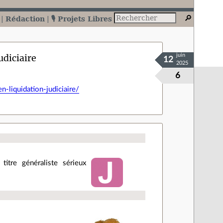
Rédaction
🎙️ Projets Libres
udiciaire
juin
12
2025
6
n-liquidation-judiciaire/
titre généraliste sérieux