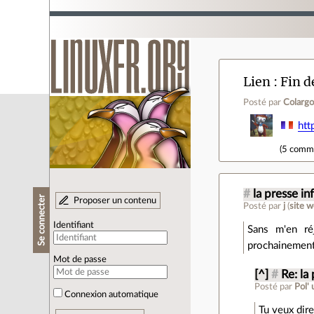
Lien
Fin d
Posté par
Colargo
htt
(
5 comm
#
la presse i
Se connecter
Proposer un contenu
Posté par
j
(
site 
Identifiant
Sans m'en réj
prochainement
Mot de passe
[^]
#
Re: la
Posté par
Pol'
Connexion automatique
Tu veux dire