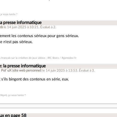
 ça vous tente ?
la presse informatique
eb
le 14 juin 2025 à 10:21
.
Évalué à
2
.
alement les contenus sérieux pour gens sérieux.
e n'est pas sérieux.
 français sur la création de jeux videos : IRC libera / #gamedev-fr
: la presse informatique
r
Pol' uX
(
site web personnel
)
le 14 juin 2025 à 13:53
.
Évalué à
3
.
 s'ils bingent des contenus en série, eux.
l'April, ça vous tente ?
nux en page 58