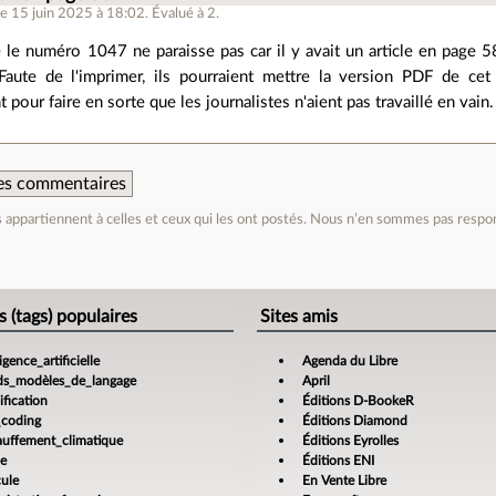
le 15 juin 2025 à 18:02
.
Évalué à
2
.
e numéro 1047 ne paraisse pas car il y avait un article en page 
Faute de l'imprimer, ils pourraient mettre la version PDF de cet
pour faire en sorte que les journalistes n'aient pas travaillé en vain.
 des commentaires
appartiennent à celles et ceux qui les ont postés. Nous n’en sommes pas respo
e
s (tags) populaires
Sites amis
ligence_artificielle
Agenda du Libre
ds_modèles_de_langage
April
fication
Éditions D-BookeR
_coding
Éditions Diamond
auffement_climatique
Éditions Eyrolles
ce
Éditions ENI
cule
En Vente Libre