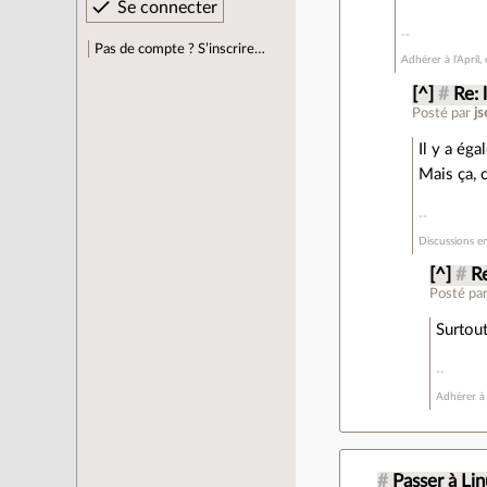
Pas de compte ? S’inscrire…
Adhérer à l'April,
[^]
#
Re: 
Posté par
js
Il y a ég
Mais ça, c
Discussions en
[^]
#
Re
Posté pa
Surtout
Adhérer à 
#
Passer à Li