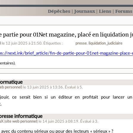
Dépêches
Journaux
Liens
Forums
e partie pour 01Net magazine, placé en liquidation j
l
le 12 juin 2025 à 21:50
.
Étiquettes :
presse
liquidation_judiciaire
ps://next.ink/brief_article/fin-de-partie-pour-01net-magazine-place-e
entaires
).
nformatique
web personnel
)
le 13 juin 2025 à 13:36
.
Évalué à
5
.
ouir, ce serait bien si un éditeur en profitait pour lancer un 
.
 presse informatique
 uX
(
site web personnel
)
le 14 juin 2025 à 08:19
.
Évalué à
3
.
 avec du contenu sérieux ou pour des lecteurs « sérieux » ?