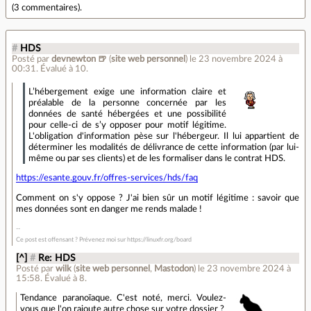
(
3 commentaires
).
#
HDS
Posté par
devnewton 🍺
(
site web personnel
)
le 23 novembre 2024 à
00:31
.
Évalué à
10
.
L’hébergement exige une information claire et
préalable de la personne concernée par les
données de santé hébergées et une possibilité
pour celle-ci de s’y opposer pour motif légitime.
L'obligation d'information pèse sur l'hébergeur. Il lui appartient de
déterminer les modalités de délivrance de cette information (par lui-
même ou par ses clients) et de les formaliser dans le contrat HDS.
https://esante.gouv.fr/offres-services/hds/faq
Comment on s'y oppose ? J'ai bien sûr un motif légitime : savoir que
mes données sont en danger me rends malade !
Ce post est offensant ? Prévenez moi sur https://linuxfr.org/board
[^]
#
Re: HDS
Posté par
wilk
(
site web personnel
,
Mastodon
)
le 23 novembre 2024 à
15:58
.
Évalué à
8
.
Tendance paranoïaque. C'est noté, merci. Voulez-
vous que l'on rajoute autre chose sur votre dossier ?