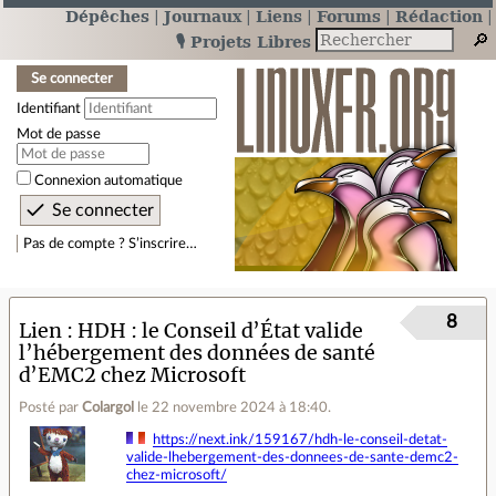
Dépêches
Journaux
Liens
Forums
Rédaction
🎙️ Projets Libres
Se connecter
Identifiant
Mot de passe
Connexion automatique
Pas de compte ? S’inscrire…
8
Lien
HDH : le Conseil d’État valide
l’hébergement des données de santé
d’EMC2 chez Microsoft
Posté par
Colargol
le 22 novembre 2024 à 18:40
.
https://next.ink/159167/hdh-le-conseil-detat-
valide-lhebergement-des-donnees-de-sante-demc2-
chez-microsoft/