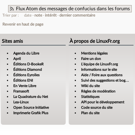
Flux Atom des messages de confucius dans les forums
Trier par :
date
note
intérêt
dernier commentaire
Revenir en haut de page
Sites amis
À propos de LinuxFr.org
Agenda du Libre
Mentions légales
April
Faire un don
Éditions D-BookeR
L’équipe de LinuxFr.org
Éditions Diamond
Informations sur le site
Éditions Eyrolles
Aide / Foire aux questions
Éditions ENI
Suivi des suggestions et bogues
En Vente Libre
Wiki du site
Framasoft
Règles de modération
La Quadrature du Net
Statistiques
Lea-Linux
API pour le développement
Open Source Initiative
Code source du site
Imprimerie Grafik Plus
Plan du site