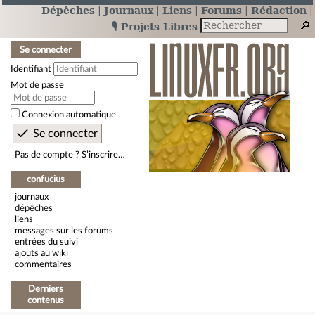
Dépêches
Journaux
Liens
Forums
Rédaction
🎙️ Projets Libres
Se connecter
Identifiant
Mot de passe
Connexion automatique
Pas de compte ? S’inscrire…
confucius
journaux
dépêches
liens
messages sur les forums
entrées du suivi
ajouts au wiki
commentaires
Derniers
contenus