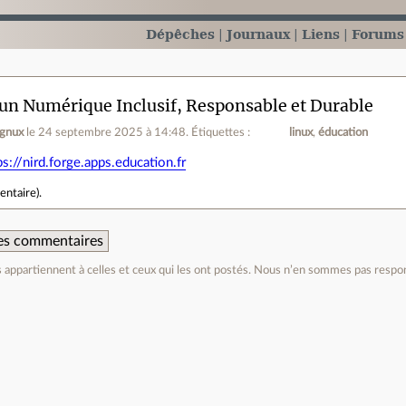
Dépêches
Journaux
Liens
Forums
un Numérique Inclusif, Responsable et Durable
ignux
le 24 septembre 2025 à 14:48
.
Étiquettes :
linux
éducation
ps://nird.forge.apps.education.fr
entaire
).
 des commentaires
appartiennent à celles et ceux qui les ont postés. Nous n’en sommes pas respo
e