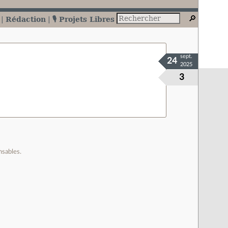
Rédaction
🎙️ Projets Libres
sept.
24
2025
3
nsables.