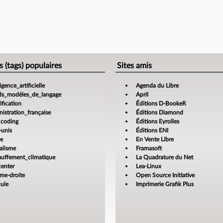
s (tags) populaires
Sites amis
ligence_artificielle
Agenda du Libre
ds_modèles_de_langage
April
fication
Éditions D-BookeR
istration_française
Éditions Diamond
_coding
Éditions Eyrolles
-unis
Éditions ENI
ce
En Vente Libre
alisme
Framasoft
auffement_climatique
La Quadrature du Net
center
Lea-Linux
ême-droite
Open Source Initiative
cule
Imprimerie Grafik Plus