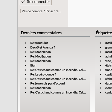
Pas de compte ? S’inscrire…
Derniers commentaires
Étiquette
Re: troudulut
intel
Davx5 et Agenda ?
gran
Re: Modération
merdi
Re: Modération
admin
Re: Modération
vibe
Etar
états
Re: C'est chaud comme un incendie. Cela m'enrage!
fran
Re: Le zéro-pouce ?
capit
Re: C'est chaud comme un incendie. Cela m'enrage!
réch
Re: je ne suis pas d’accord
data
Re: Modération
extr
Re: C'est chaud comme un incendie. Cela m'enrage!
cani