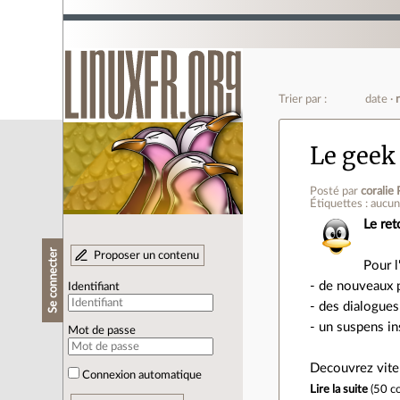
Trier par :
date
Le geek 
Posté par
coralie 
Étiquettes : aucu
Le ret
Se connecter
Proposer un contenu
Pour l
- de nouveaux
Identifiant
- des dialogues
- un suspens in
Mot de passe
Decouvrez vite
Connexion automatique
Lire la suite
(
50 c