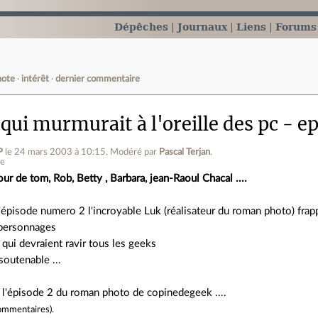
Dépêches
Journaux
Liens
Forums
note
intérêt
dernier commentaire
qui murmurait à l'oreille des pc - e
P
le 24 mars 2003 à 10:15
.
Modéré par
Pascal Terjan
.
ne
our de tom, Rob, Betty , Barbara, jean-Raoul Chacal ....
'épisode numero 2 l'incroyable Luk (réalisateur du roman photo) frapp
 personnages
 qui devraient ravir tous les geeks
soutenable ...
 l'épisode 2 du roman photo de copinedegeek ....
ommentaires
).