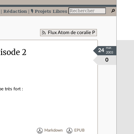
Rédaction
🎙️ Projets Libres
Flux Atom de coralie P
mar.
pisode 2
24
2003
0
e très fort :
Markdown
EPUB