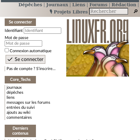
Dépêches
Journaux
Liens
Forums
Rédaction
🎙️ Projets Libres
Se connecter
Identifiant
Mot de passe
Connexion automatique
Pas de compte ? S’inscrire…
Core_Techs
journaux
dépêches
liens
messages sur les forums
entrées du suivi
ajouts au wiki
commentaires
Derniers
contenus