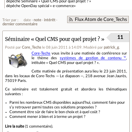
dépêche
Séminaire « Quel CMS pour quel projet ? »
dépêche
OpenDay spécial « e-commerce»
Flux Atom de Core_Techs
Trier par :
date
note
intérêt
dernier commentaire
11
Séminaire « Quel CMS pour quel projet ? »
Posté par
Core_Techs
le 08 juin 2011 à 14:09
.
Modéré par
patrick_g
.
Core-Techs
vous invite à une matinée de conférence sur
le thème des
systèmes de gestion de contenu
,
intitulée « Quel CMS pour quel projet ? ».
Cette matinée de présentation aura lieu le 23 juin 2011,
dans les locaux de Core-Techs — Le diapason —, 218 avenue Jean Jaurès,
75019 Paris.
Ce séminaire est totalement gratuit et abordera les thématiques
suivantes :
Parmi les nombreux CMS disponibles aujourd’hui, comment faire pour
s’y retrouver parmi toutes ces solutions proposées ?
Comment être sûr de faire le bon choix et à quel coût ?
Comment mener à bien et à terme un projet ?
Lire la suite
(
1 commentaire
).