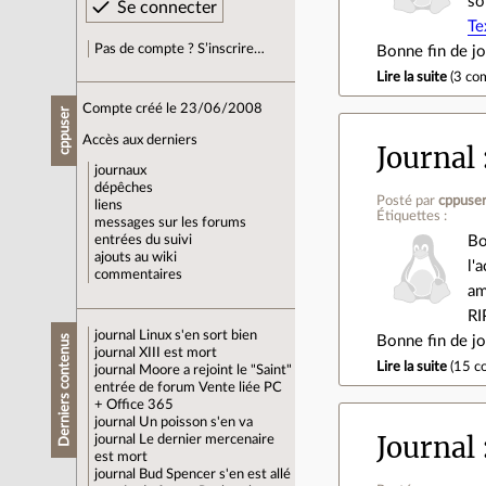
so
Te
Pas de compte ? S’inscrire…
Bonne fin de j
Lire la suite
(
3 co
Compte créé le 23/06/2008
cppuser
Accès aux derniers
Journal
journaux
dépêches
Posté par
cppuse
liens
Étiquettes :
messages sur les forums
Bo
entrées du suivi
ajouts au wiki
l'
commentaires
am
RI
journal
Linux s'en sort bien
Derniers contenus
Bonne fin de j
journal
XIII est mort
Lire la suite
(
15 c
journal
Moore a rejoint le "Saint"
entrée de forum
Vente liée PC
+ Office 365
journal
Un poisson s'en va
Journal
journal
Le dernier mercenaire
est mort
journal
Bud Spencer s'en est allé