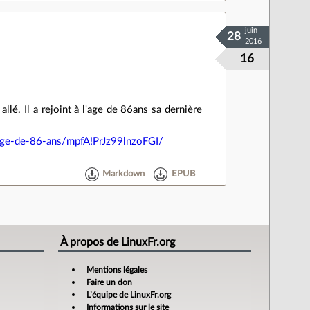
juin
28
2016
16
lé. Il a rejoint à l'age de 86ans sa dernière
-age-de-86-ans/mpfA!PrJz99lnzoFGI/
Markdown
EPUB
À propos de LinuxFr.org
Mentions légales
Faire un don
L’équipe de LinuxFr.org
Informations sur le site