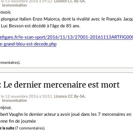
r
le 13 novembre 2016 à 19:22
.
Licence CC By‑SA.
bronsonisation
nsoir,
 plongeur italien Enzo Maiorca, dont la rivalité avec le Français Jac
 Luc Besson est décédé à l'âge de 85 ans.
4.lefigaro.fr/le-scan-sport/2016/11/13/27001-20161113ARTFIG0007
le-grand-bleu-est-decede.php
mmentaires
).
Le dernier mercenaire est mort
r
le 12 novembre 2016 à 10:51
.
Licence CC By‑SA.
bronsonisation
njour,
bert Vaughn le dernier acteur a avoir joué dans les 7 mercenaires e
nne fin de journée
e la suite
(
7 commentaires
).