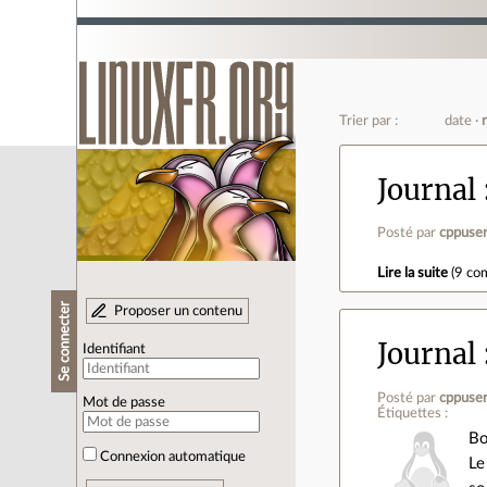
Trier par :
date
Journal
Posté par
cppuse
Lire la suite
(
9 co
Se connecter
Proposer un contenu
Journal
Identifiant
Posté par
cppuse
Mot de passe
Étiquettes :
Bo
Connexion automatique
Le