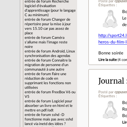
Posté par
cppuse
entrée de forum
Recherche
Étiquettes :
logiciel d'évaluation
d'apprentissage (pour le langage
Bo
C au minimum)
Le
entrée de forum
Changer de
répertoire pour la mise à jour
de
vers 15.10 car pas assez de
place
http://sport2
entrée de forum
Caméra
heros-du-film-
s'allume mais l'image reste
noire
entrée de forum
Android, Linux
Bonne soirée
synchronisation des agendas
Lire la suite
(
4 co
entrée de forum
Connaitre la
migration de personne d'un
communauté à une autre
entrée de forum
Faire une
Journal
réduction de code en
supprimant les fonctions non
utilisées
entrée de forum
FreeBox V6 ou
Posté par
cppuse
Étiquettes :
V5
entrée de forum
Logiciel pour
Bo
absorber un livre en html et le
Ro
mettre en pdf/odt
entrée de forum
sshd -D
Bo
fonctionne mais pas avec sshd
Lir
lancé via inetd des idées ?