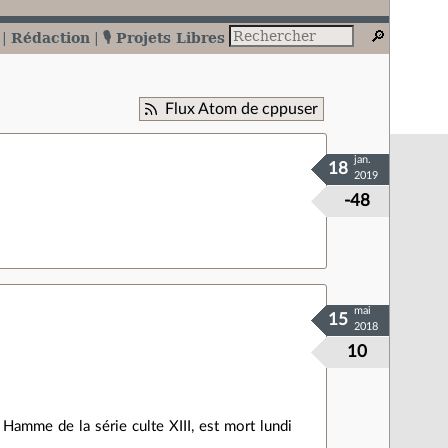
Rédaction
🎙️ Projets Libres
Flux Atom de cppuser
jan.
18
2019
-48
mai
15
2018
10
Hamme de la série culte XIII, est mort lundi