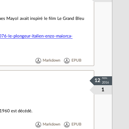
ques Mayol avait inspiré le film Le Grand Bleu
6-le-plongeur-italien-enzo-maiorca-
Markdown
EPUB
nov.
12
2016
1
n 1960 est décédé.
Markdown
EPUB