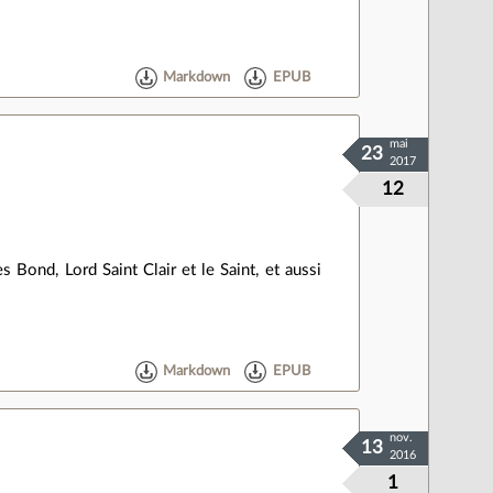
Markdown
EPUB
mai
23
2017
12
Bond, Lord Saint Clair et le Saint, et aussi
Markdown
EPUB
nov.
13
2016
1