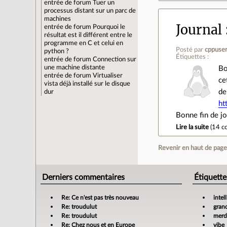
entrée de forum
Tuer un
processus distant sur un parc de
machines
Journal
entrée de forum
Pourquoi le
résultat est il différent entre le
programme en C et celui en
Posté par
cppuse
python ?
Étiquettes :
entrée de forum
Connection sur
une machine distante
Bo
entrée de forum
Virtualiser
ce
vista déjà installé sur le disque
de
dur
ht
Bonne fin de j
Lire la suite
(
14 c
Revenir en haut de pag
Derniers commentaires
Étiquette
Re: Ce n'est pas très nouveau
intel
Re: troudulut
gran
Re: troudulut
merdi
Re: Chez nous et en Europe
vibe