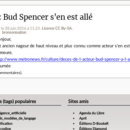
Bud Spencer s'en est allé
r
le 28 juin 2016 à 11:25
.
Licence CC By‑SA.
bronsonisation
njour,
t ancien nageur de haut niveau et plus connu comme acteur s'en est al
meure.
tp://www.metronews.fr/culture/deces-de-l-acteur-bud-spencer-a-l
ournée
ommentaires
).
e
s (tags) populaires
Sites amis
ligence_artificielle
Agenda du Libre
ds_modèles_de_langage
April
fication
Éditions D-BookeR
_coding
Éditions Diamond