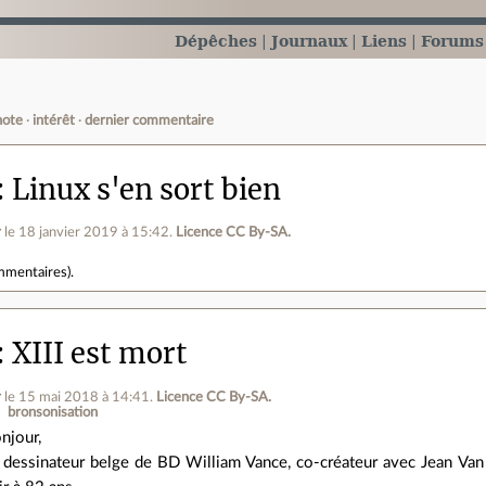
Dépêches
Journaux
Liens
Forums
note
intérêt
dernier commentaire
Linux s'en sort bien
r
le 18 janvier 2019 à 15:42
.
Licence CC By‑SA.
mmentaires
).
XIII est mort
r
le 15 mai 2018 à 14:41
.
Licence CC By‑SA.
bronsonisation
njour,
 dessinateur belge de BD William Vance, co-créateur avec Jean Van 