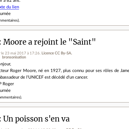
ir à 82 ans.
xte du lien
ournée
mmentaires
).
Moore a rejoint le "Saint"
r
le 23 mai 2017 à 17:26
.
Licence CC By‑SA.
bronsonisation
njour,
acteur Roger Moore, né en 1927, plus connu pour ses rôles de James 
bassadeur de l'UNICEF est décédé d'un cancer.
P Roger
ournée
ommentaires
).
Un poisson s'en va