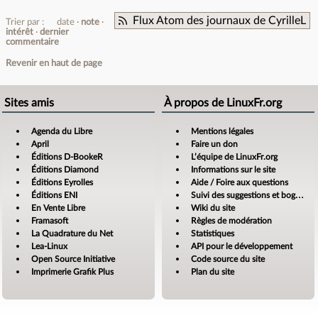
Flux Atom des journaux de CyrilleL
Trier par :
date
note
intérêt
dernier
commentaire
Revenir en haut de page
Sites amis
À propos de LinuxFr.org
Agenda du Libre
Mentions légales
April
Faire un don
Éditions D-BookeR
L’équipe de LinuxFr.org
Éditions Diamond
Informations sur le site
Éditions Eyrolles
Aide / Foire aux questions
Éditions ENI
Suivi des suggestions et bogues
En Vente Libre
Wiki du site
Framasoft
Règles de modération
La Quadrature du Net
Statistiques
Lea-Linux
API pour le développement
Open Source Initiative
Code source du site
Imprimerie Grafik Plus
Plan du site