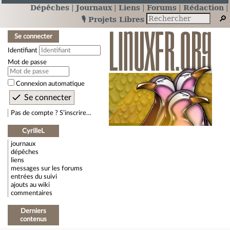
Dépêches
Journaux
Liens
Forums
Rédaction
🎙️ Projets Libres
Se connecter
Identifiant
Mot de passe
Connexion automatique
Pas de compte ? S’inscrire…
CyrilleL
journaux
dépêches
liens
messages sur les forums
entrées du suivi
ajouts au wiki
commentaires
Derniers
contenus