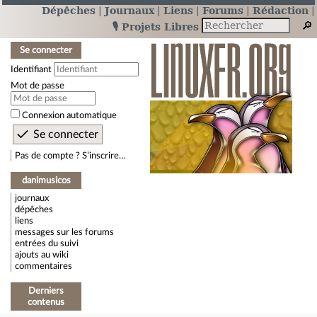
Dépêches
Journaux
Liens
Forums
Rédaction
🎙️ Projets Libres
Se connecter
Identifiant
Mot de passe
Connexion automatique
Pas de compte ? S’inscrire…
danimusicos
journaux
dépêches
liens
messages sur les forums
entrées du suivi
ajouts au wiki
commentaires
Derniers
contenus