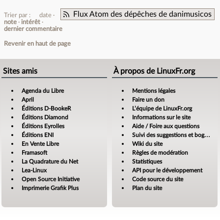
Flux Atom des dépêches de danimusicos
Trier par :
date
note
intérêt
dernier commentaire
Revenir en haut de page
Sites amis
À propos de LinuxFr.org
Agenda du Libre
Mentions légales
April
Faire un don
Éditions D-BookeR
L’équipe de LinuxFr.org
Éditions Diamond
Informations sur le site
Éditions Eyrolles
Aide / Foire aux questions
Éditions ENI
Suivi des suggestions et bogues
En Vente Libre
Wiki du site
Framasoft
Règles de modération
La Quadrature du Net
Statistiques
Lea-Linux
API pour le développement
Open Source Initiative
Code source du site
Imprimerie Grafik Plus
Plan du site