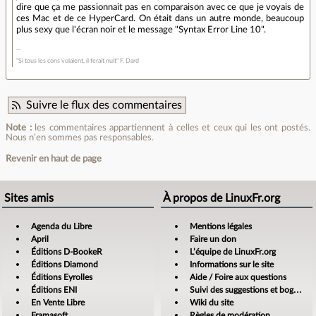
dire que ça me passionnait pas en comparaison avec ce que je voyais de
ces Mac et de ce HyperCard. On était dans un autre monde, beaucoup
plus sexy que l'écran noir et le message "Syntax Error Line 10".
"Si tous les cons volaient, il ferait nuit" F. Dard
Suivre le flux des commentaires
Note :
les commentaires appartiennent à celles et ceux qui les ont postés.
Nous n’en sommes pas responsables.
Revenir en haut de page
Sites amis
À propos de LinuxFr.org
Agenda du Libre
Mentions légales
April
Faire un don
Éditions D-BookeR
L’équipe de LinuxFr.org
Éditions Diamond
Informations sur le site
Éditions Eyrolles
Aide / Foire aux questions
Éditions ENI
Suivi des suggestions et bogues
En Vente Libre
Wiki du site
Framasoft
Règles de modération