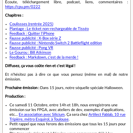
Écoute, téléchargement libre, podcast, liens, commentaires :
https://cpu.pm/0222
Chapitres :
Coulissses (rentrée 2025)
Plantage : Le ticket non-rechargeable de Tisséo
Feedback : Quitter l'iPhone
Fausse publicité : X-Box série Z
Fausse publicité : Nintendo Switch 2 Battleflight edition
Fausse publicité : Pong VR
Le Gourou : Bill Atkinson
Feedback : Markdown, c’est de la merde !
Diffusez, ça vous coûte rien et c'est légal !
Et n'hésitez pas à dire ce que vous pensez (même en mal) de notre
émission.
Prochaine émission :
Dans 15 jours, notre séquelle spéciale Halloween.
Production :
Ce samedi 11 Octobre, entre 14h et 18h, nous enregistrons une
émission sur les FPGA, avec ateliers de dev, exemples d’applications,
etc…
En association avec Silicium
. Ça sera chez
Artilect Fablab, 10 rue
Tripière, métro Esquirol, à Toulouse
.
Petit rappel que nous ferons des émissions que tous les 15 jours pour
commencer