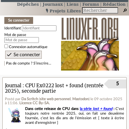
Dépêches
Journaux
Liens
Forums
Rédaction
🎙️ Projets Libres
Se connecter
Identifiant
Mot de passe
Connexion automatique
Pas de compte ? S’inscrire…
5
Journal
CPU Ex0222 lost + found (rentrée
2025), seconde partie
Posté par
Da Scritch
(
site web personnel
,
Mastodon
)
le 09 octobre 2025
à 11:06
.
Licence CC By‑SA.
Dans cette release de CPU dans
la série
lost + found
:
C'est
toujours notre rentrée 2025, oui, on fait une deuxième
fournée, c'est les dix ans de l'émission et [ texte à écrire
avant d'enregistrer ]