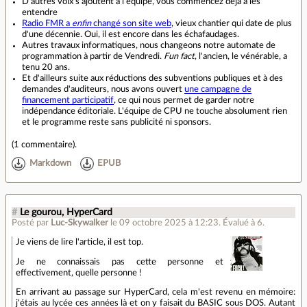
D'autres voix s'ajoutent à l'équipe, vous commencez déjà à les
entendre
Radio FMR a
enfin
changé son site web
, vieux chantier qui date de plus
d'une décennie. Oui, il est encore dans les échafaudages.
Autres travaux informatiques, nous changeons notre automate de
programmation à partir de Vendredi.
Fun fact
, l'ancien, le vénérable, a
tenu 20 ans.
Et d'ailleurs suite aux réductions des subventions publiques et à des
demandes d'auditeurs, nous avons ouvert
une campagne de
financement participatif
, ce qui nous permet de garder notre
indépendance éditoriale. L'équipe de CPU ne touche absolument rien
et le programme reste sans publicité ni sponsors.
(
1 commentaire
).
Markdown
EPUB
#
Le gourou, HyperCard
Posté par
Luc-Skywalker
le 09 octobre 2025 à 12:23
.
Évalué à
6
.
Je viens de lire l'article, il est top.
Je ne connaissais pas cette personne et
effectivement, quelle personne !
En arrivant au passage sur HyperCard, cela m'est revenu en mémoire:
j'étais au lycée ces années là et on y faisait du BASIC sous DOS. Autant