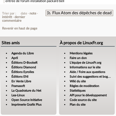
entrée de forum
installation packard bell
Flux Atom des dépêches de dead
Trier par :
date
note
intérêt
dernier
commentaire
Revenir en haut de page
Sites amis
À propos de LinuxFr.org
Agenda du Libre
Mentions légales
April
Faire un don
Éditions D-BookeR
L’équipe de LinuxFr.org
Éditions Diamond
Informations sur le site
Éditions Eyrolles
Aide / Foire aux questions
Éditions ENI
Suivi des suggestions et bogues
En Vente Libre
Wiki du site
Framasoft
Règles de modération
La Quadrature du Net
Statistiques
Lea-Linux
API pour le développement
Open Source Initiative
Code source du site
Imprimerie Grafik Plus
Plan du site