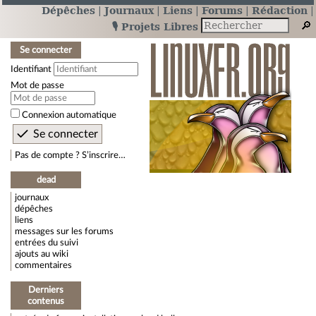
Dépêches
Journaux
Liens
Forums
Rédaction
🎙️ Projets Libres
Se connecter
Identifiant
Mot de passe
Connexion automatique
Pas de compte ? S’inscrire…
dead
journaux
dépêches
liens
messages sur les forums
entrées du suivi
ajouts au wiki
commentaires
Derniers
contenus