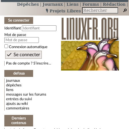
Dépêches
Journaux
Liens
Forums
Rédaction
🎙️ Projets Libres
Se connecter
Identifiant
Mot de passe
Connexion automatique
Pas de compte ? S’inscrire…
defoua
journaux
dépêches
liens
messages sur les forums
entrées du suivi
ajouts au wiki
commentaires
Derniers
contenus