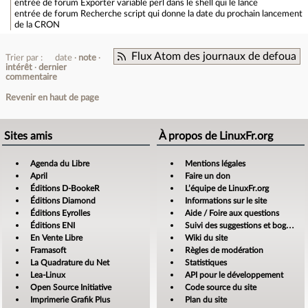
entrée de forum
Exporter variable perl dans le shell qui le lance
entrée de forum
Recherche script qui donne la date du prochain lancement
de la CRON
Flux Atom des journaux de defoua
Trier par :
date
note
intérêt
dernier
commentaire
Revenir en haut de page
Sites amis
À propos de LinuxFr.org
Agenda du Libre
Mentions légales
April
Faire un don
Éditions D-BookeR
L’équipe de LinuxFr.org
Éditions Diamond
Informations sur le site
Éditions Eyrolles
Aide / Foire aux questions
Éditions ENI
Suivi des suggestions et bogues
En Vente Libre
Wiki du site
Framasoft
Règles de modération
La Quadrature du Net
Statistiques
Lea-Linux
API pour le développement
Open Source Initiative
Code source du site
Imprimerie Grafik Plus
Plan du site