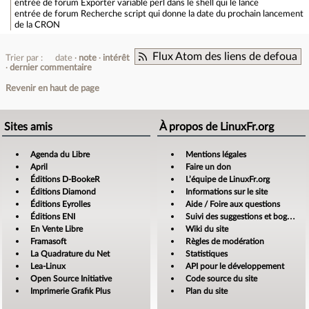
entrée de forum
Exporter variable perl dans le shell qui le lance
entrée de forum
Recherche script qui donne la date du prochain lancement
de la CRON
Flux Atom des liens de defoua
Trier par :
date
note
intérêt
dernier commentaire
Revenir en haut de page
Sites amis
À propos de LinuxFr.org
Agenda du Libre
Mentions légales
April
Faire un don
Éditions D-BookeR
L’équipe de LinuxFr.org
Éditions Diamond
Informations sur le site
Éditions Eyrolles
Aide / Foire aux questions
Éditions ENI
Suivi des suggestions et bogues
En Vente Libre
Wiki du site
Framasoft
Règles de modération
La Quadrature du Net
Statistiques
Lea-Linux
API pour le développement
Open Source Initiative
Code source du site
Imprimerie Grafik Plus
Plan du site