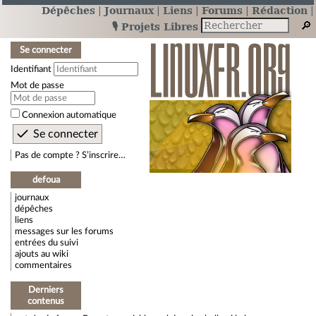
Dépêches
Journaux
Liens
Forums
Rédaction
🎙️ Projets Libres
Se connecter
Identifiant
Mot de passe
Connexion automatique
Pas de compte ? S’inscrire…
defoua
journaux
dépêches
liens
messages sur les forums
entrées du suivi
ajouts au wiki
commentaires
Derniers
contenus