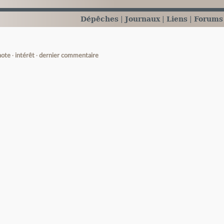
Dépêches
Journaux
Liens
Forums
note
intérêt
dernier commentaire
e