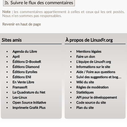
Suivre le flux des commentaires
Note :
les commentaires appartiennent à celles et ceux qui les ont postés.
Nous n’en sommes pas responsables.
Revenir en haut de page
Sites amis
À propos de LinuxFr.org
Agenda du Libre
Mentions légales
April
Faire un don
Éditions D-BookeR
L’équipe de LinuxFr.org
Éditions Diamond
Informations sur le site
Éditions Eyrolles
Aide / Foire aux questions
Éditions ENI
Suivi des suggestions et bogues
En Vente Libre
Wiki du site
Framasoft
Règles de modération
La Quadrature du Net
Statistiques
Lea-Linux
API pour le développement
Open Source Initiative
Code source du site
Imprimerie Grafik Plus
Plan du site