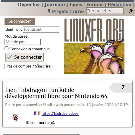
Dépêches
Journaux
Liens
Forums
Rédaction
🎙️ Projets Libres
Se connecter
Identifiant
Mot de passe
Connexion automatique
Pas de compte ? S’inscrire…
7
Lien
libdragon : un kit de
développement libre pour Nintendo 64
Posté par
devnewton 🍺
(
site web personnel
)
le 13 janvier 2022 à 10:19
.
https://libdragon.dev/
(
0 commentaire
).