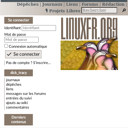
Dépêches
Journaux
Liens
Forums
Rédaction
🎙️ Projets Libres
Se connecter
Identifiant
Mot de passe
Connexion automatique
Pas de compte ? S’inscrire…
dick_tracy
journaux
dépêches
liens
messages sur les forums
entrées du suivi
ajouts au wiki
commentaires
Derniers
contenus