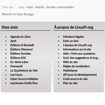
Trier par :
date
note
intérêt
dernier commentaire
Revenir en haut de page
Sites amis
À propos de LinuxFr.org
Agenda du Libre
Mentions légales
April
Faire un don
Éditions D-BookeR
L’équipe de LinuxFr.org
Éditions Diamond
Informations sur le site
Éditions Eyrolles
Aide / Foire aux questions
Éditions ENI
Suivi des suggestions et bogues
En Vente Libre
Wiki du site
Framasoft
Règles de modération
La Quadrature du Net
Statistiques
Lea-Linux
API pour le développement
Open Source Initiative
Code source du site
Imprimerie Grafik Plus
Plan du site