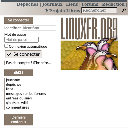
Dépêches
Journaux
Liens
Forums
Rédaction
🎙️ Projets Libres
Se connecter
Identifiant
Mot de passe
Connexion automatique
Pas de compte ? S’inscrire…
did31
journaux
dépêches
liens
messages sur les forums
entrées du suivi
ajouts au wiki
commentaires
Derniers
contenus