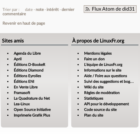
Flux Atom de did31
Trier par :
date
note
intérêt
dernier
commentaire
Revenir en haut de page
Sites amis
À propos de LinuxFr.org
Agenda du Libre
Mentions légales
April
Faire un don
Éditions D-BookeR
L’équipe de LinuxFr.org
Éditions Diamond
Informations sur le site
Éditions Eyrolles
Aide / Foire aux questions
Éditions ENI
Suivi des suggestions et bogues
En Vente Libre
Wiki du site
Framasoft
Règles de modération
La Quadrature du Net
Statistiques
Lea-Linux
API pour le développement
Open Source Initiative
Code source du site
Imprimerie Grafik Plus
Plan du site