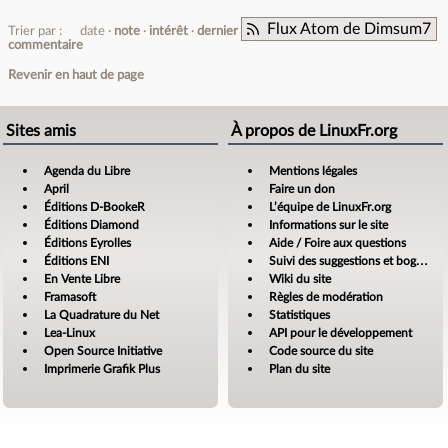
Flux Atom de Dimsum7
Trier par :
date
note
intérêt
dernier
commentaire
Revenir en haut de page
Sites amis
À propos de LinuxFr.org
Agenda du Libre
Mentions légales
April
Faire un don
Éditions D-BookeR
L’équipe de LinuxFr.org
Éditions Diamond
Informations sur le site
Éditions Eyrolles
Aide / Foire aux questions
Éditions ENI
Suivi des suggestions et bogues
En Vente Libre
Wiki du site
Framasoft
Règles de modération
La Quadrature du Net
Statistiques
Lea-Linux
API pour le développement
Open Source Initiative
Code source du site
Imprimerie Grafik Plus
Plan du site