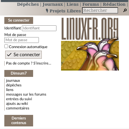
Dépêches
Journaux
Liens
Forums
Rédaction
🎙️ Projets Libres
Se connecter
Identifiant
Mot de passe
Connexion automatique
Pas de compte ? S’inscrire…
Dimsum7
journaux
dépêches
liens
messages sur les forums
entrées du suivi
ajouts au wiki
commentaires
Derniers
contenus