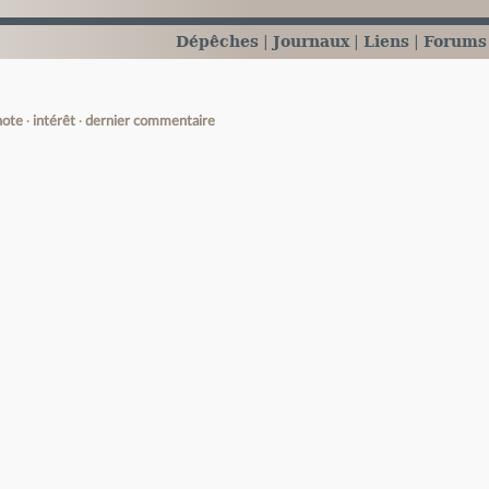
Dépêches
Journaux
Liens
Forums
note
intérêt
dernier commentaire
e