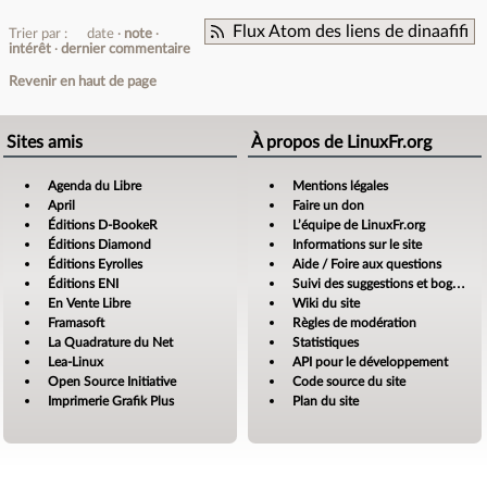
Flux Atom des liens de dinaafifi
Trier par :
date
note
intérêt
dernier commentaire
Revenir en haut de page
Sites amis
À propos de LinuxFr.org
Agenda du Libre
Mentions légales
April
Faire un don
Éditions D-BookeR
L’équipe de LinuxFr.org
Éditions Diamond
Informations sur le site
Éditions Eyrolles
Aide / Foire aux questions
Éditions ENI
Suivi des suggestions et bogues
En Vente Libre
Wiki du site
Framasoft
Règles de modération
La Quadrature du Net
Statistiques
Lea-Linux
API pour le développement
Open Source Initiative
Code source du site
Imprimerie Grafik Plus
Plan du site