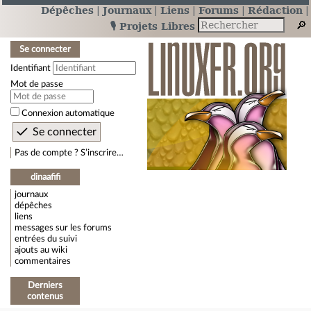
Dépêches
Journaux
Liens
Forums
Rédaction
🎙️ Projets Libres
Se connecter
Identifiant
Mot de passe
Connexion automatique
Pas de compte ? S’inscrire…
dinaafifi
journaux
dépêches
liens
messages sur les forums
entrées du suivi
ajouts au wiki
commentaires
Derniers
contenus