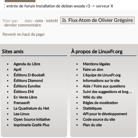
entrée de forum
Installation de debian woody r3 -> serveur X
Flux Atom de Olivier Grégoire
Trier par :
date
note
intérêt
dernier commentaire
Revenir en haut de page
Sites amis
À propos de LinuxFr.org
Agenda du Libre
Mentions légales
April
Faire un don
Éditions D-BookeR
L’équipe de LinuxFr.org
Éditions Diamond
Informations sur le site
Éditions Eyrolles
Aide / Foire aux questions
Éditions ENI
Suivi des suggestions et bogues
En Vente Libre
Wiki du site
Framasoft
Règles de modération
La Quadrature du Net
Statistiques
Lea-Linux
API pour le développement
Open Source Initiative
Code source du site
Imprimerie Grafik Plus
Plan du site