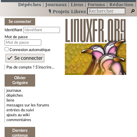
Dépêches
Journaux
Liens
Forums
Rédaction
🎙️ Projets Libres
Se connecter
Identifiant
Mot de passe
Connexion automatique
Pas de compte ? S’inscrire…
Olivier
Grégoire
journaux
dépêches
liens
messages sur les forums
entrées du suivi
ajouts au wiki
commentaires
Derniers
contenus