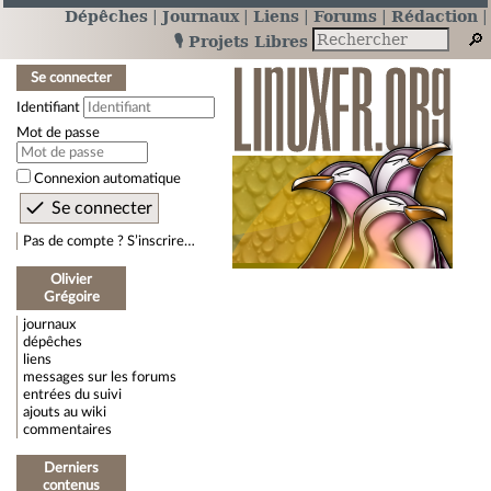
Dépêches
Journaux
Liens
Forums
Rédaction
🎙️ Projets Libres
Se connecter
Identifiant
Mot de passe
Connexion automatique
Pas de compte ? S’inscrire…
Olivier
Grégoire
journaux
dépêches
liens
messages sur les forums
entrées du suivi
ajouts au wiki
commentaires
Derniers
contenus