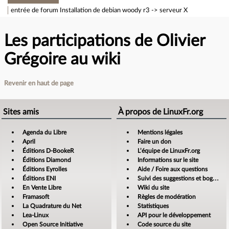
entrée de forum
Installation de debian woody r3 -> serveur X
Les participations de Olivier
Grégoire au wiki
Revenir en haut de page
Sites amis
À propos de LinuxFr.org
Agenda du Libre
Mentions légales
April
Faire un don
Éditions D-BookeR
L’équipe de LinuxFr.org
Éditions Diamond
Informations sur le site
Éditions Eyrolles
Aide / Foire aux questions
Éditions ENI
Suivi des suggestions et bogues
En Vente Libre
Wiki du site
Framasoft
Règles de modération
La Quadrature du Net
Statistiques
Lea-Linux
API pour le développement
Open Source Initiative
Code source du site