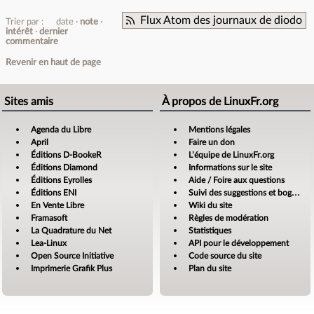
Flux Atom des journaux de diodo
Trier par :
date
note
intérêt
dernier
commentaire
Revenir en haut de page
Sites amis
À propos de LinuxFr.org
Agenda du Libre
Mentions légales
April
Faire un don
Éditions D-BookeR
L’équipe de LinuxFr.org
Éditions Diamond
Informations sur le site
Éditions Eyrolles
Aide / Foire aux questions
Éditions ENI
Suivi des suggestions et bogues
En Vente Libre
Wiki du site
Framasoft
Règles de modération
La Quadrature du Net
Statistiques
Lea-Linux
API pour le développement
Open Source Initiative
Code source du site
Imprimerie Grafik Plus
Plan du site