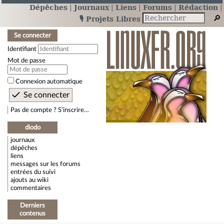
Dépêches
Journaux
Liens
Forums
Rédaction
🎙️ Projets Libres
Se connecter
Identifiant
Mot de passe
Connexion automatique
Pas de compte ? S’inscrire…
diodo
journaux
dépêches
liens
messages sur les forums
entrées du suivi
ajouts au wiki
commentaires
Derniers
contenus