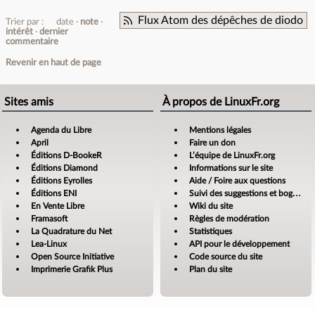
Flux Atom des dépêches de diodo
Trier par :
date
note
intérêt
dernier
commentaire
Revenir en haut de page
Sites amis
À propos de LinuxFr.org
Agenda du Libre
Mentions légales
April
Faire un don
Éditions D-BookeR
L’équipe de LinuxFr.org
Éditions Diamond
Informations sur le site
Éditions Eyrolles
Aide / Foire aux questions
Éditions ENI
Suivi des suggestions et bogues
En Vente Libre
Wiki du site
Framasoft
Règles de modération
La Quadrature du Net
Statistiques
Lea-Linux
API pour le développement
Open Source Initiative
Code source du site
Imprimerie Grafik Plus
Plan du site