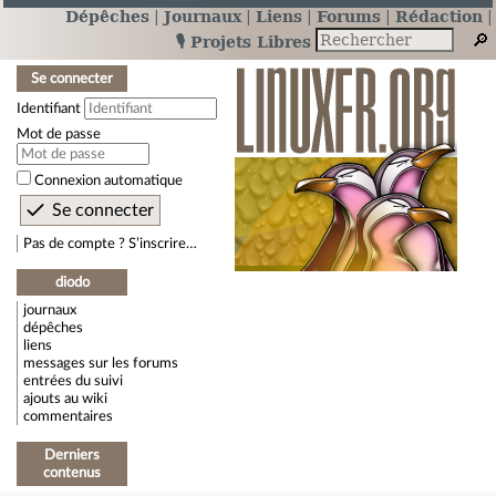
Dépêches
Journaux
Liens
Forums
Rédaction
🎙️ Projets Libres
Se connecter
Identifiant
Mot de passe
Connexion automatique
Pas de compte ? S’inscrire…
diodo
journaux
dépêches
liens
messages sur les forums
entrées du suivi
ajouts au wiki
commentaires
Derniers
contenus