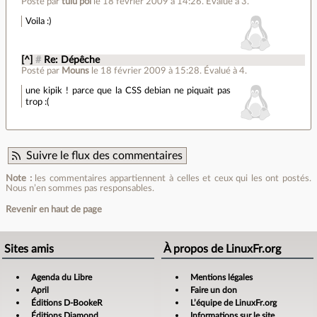
Posté par
tuiu pol
le 18 février 2009 à 14:26
.
Évalué à
3
.
Voila :)
[^]
#
Re: Dépêche
Posté par
Mouns
le 18 février 2009 à 15:28
.
Évalué à
4
.
une kipik ! parce que la CSS debian ne piquait pas
trop :(
Suivre le flux des commentaires
Note :
les commentaires appartiennent à celles et ceux qui les ont postés.
Nous n’en sommes pas responsables.
Revenir en haut de page
Sites amis
À propos de LinuxFr.org
Agenda du Libre
Mentions légales
April
Faire un don
Éditions D-BookeR
L’équipe de LinuxFr.org
Éditions Diamond
Informations sur le site