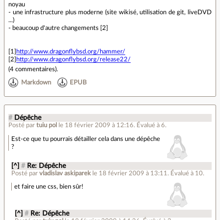
noyau
- une infrastructure plus moderne (site wikisé, utilisation de git, liveDVD
...)
- beaucoup d'autre changements [2]
[1]
http://www.dragonflybsd.org/hammer/
[2]
http://www.dragonflybsd.org/release22/
(
4 commentaires
).
Markdown
EPUB
#
Dépêche
Posté par
tuiu pol
le 18 février 2009 à 12:16
.
Évalué à
6
.
Est-ce que tu pourrais détailler cela dans une dépêche
?
[^]
#
Re: Dépêche
Posté par
vladislav askiparek
le 18 février 2009 à 13:11
.
Évalué à
10
.
et faire une css, bien sûr!
[^]
#
Re: Dépêche