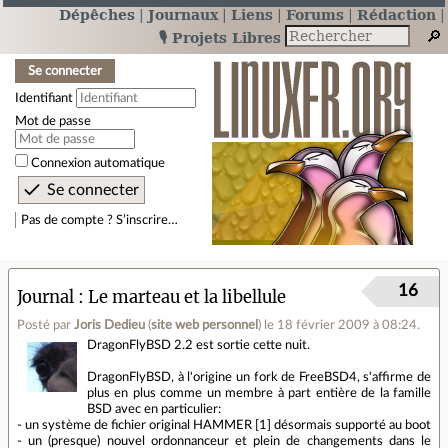
Dépêches
Journaux
Liens
Forums
Rédaction
🎙️ Projets Libres
Se connecter
Identifiant
Mot de passe
Connexion automatique
Pas de compte ? S’inscrire…
16
Journal
Le marteau et la libellule
Posté par
Joris Dedieu
(
site web personnel
)
le 18 février 2009 à 08:24
.
DragonFlyBSD 2.2 est sortie cette nuit.
DragonFlyBSD, à l'origine un fork de FreeBSD4, s'affirme de
plus en plus comme un membre à part entière de la famille
BSD avec en particulier:
- un système de fichier original HAMMER [1] désormais supporté au boot
- un (presque) nouvel ordonnanceur et plein de changements dans le