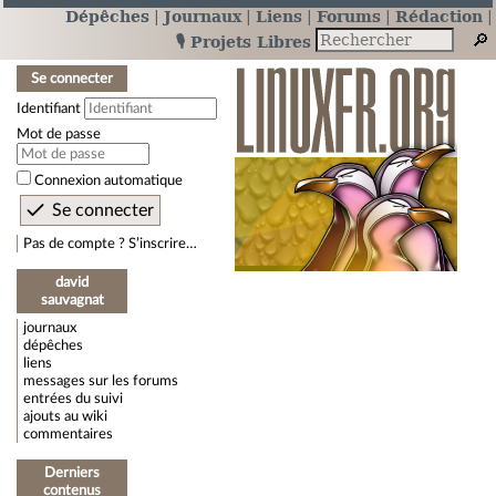
Dépêches
Journaux
Liens
Forums
Rédaction
🎙️ Projets Libres
Se connecter
Identifiant
Mot de passe
Connexion automatique
Pas de compte ? S’inscrire…
david
sauvagnat
journaux
dépêches
liens
messages sur les forums
entrées du suivi
ajouts au wiki
commentaires
Derniers
contenus