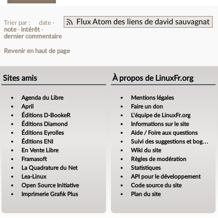
Flux Atom des liens de david sauvagnat
Trier par :
date
note
intérêt
dernier commentaire
Revenir en haut de page
Sites amis
À propos de LinuxFr.org
Agenda du Libre
Mentions légales
April
Faire un don
Éditions D-BookeR
L’équipe de LinuxFr.org
Éditions Diamond
Informations sur le site
Éditions Eyrolles
Aide / Foire aux questions
Éditions ENI
Suivi des suggestions et bogues
En Vente Libre
Wiki du site
Framasoft
Règles de modération
La Quadrature du Net
Statistiques
Lea-Linux
API pour le développement
Open Source Initiative
Code source du site
Imprimerie Grafik Plus
Plan du site