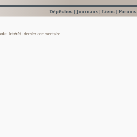
Dépêches
Journaux
Liens
Forums
note
intérêt
dernier commentaire
e