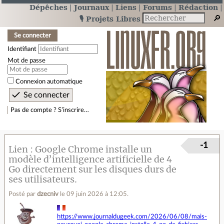
Dépêches
Journaux
Liens
Forums
Rédaction
🎙️ Projets Libres
Se connecter
Identifiant
Mot de passe
Connexion automatique
Pas de compte ? S’inscrire…
-1
Lien
Google Chrome installe un
modèle d’intelligence artificielle de 4
Go directement sur les disques durs de
ses utilisateurs.
Posté par
dzecniv
le 09 juin 2026 à 12:05
.
https://www.journaldugeek.com/2026/06/08/mais-