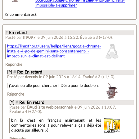
pourquoi-google-chrome-installe-4-go-de-fichiers-
impossible-a-supprimer
(
3 commentaires
).
#
En retard
Posté par
ff9097
le 09 juin 2026 à 15:22
.
Évalué à
3
(+1/-0)
.
https://linuxfr.org/users/hellpe/liens/google-chrome-
installe-4-go-de-gemini-sans-consentement-l-
impact-sur-le-climat-est-delirant
Répondre
[^]
#
Re: En retard
Posté par
dzecniv
le 09 juin 2026 à 18:14
.
Évalué à
3
(+1/-0)
.
j'avais scrollé pour chercher ! Déso pour le doublon.
Répondre
[^]
#
Re: En retard
Posté par
BAud
(
site web personnel
)
le 09 juin 2026 à 19:07
.
Évalué à
4
(+2/-0)
.
bin là c'est en français maintenant et les
commentaires sont là pour relever si ça a déjà été
discuté par ailleurs ;-)
Répondre