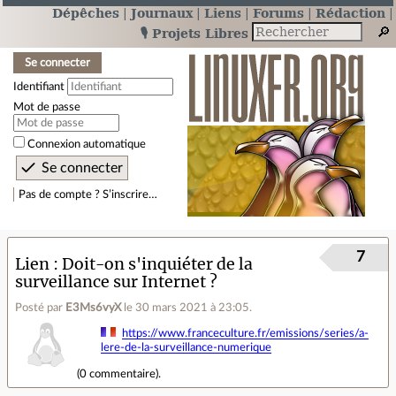
Dépêches
Journaux
Liens
Forums
Rédaction
🎙️ Projets Libres
Se connecter
Identifiant
Mot de passe
Connexion automatique
Pas de compte ? S’inscrire…
7
Lien
Doit-on s'inquiéter de la
surveillance sur Internet ?
Posté par
E3Ms6vyX
le 30 mars 2021 à 23:05
.
https://www.franceculture.fr/emissions/series/a-
lere-de-la-surveillance-numerique
(
0 commentaire
).