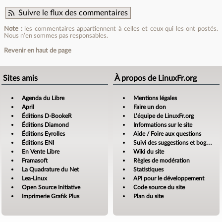
Suivre le flux des commentaires
Note :
les commentaires appartiennent à celles et ceux qui les ont postés.
Nous n’en sommes pas responsables.
Revenir en haut de page
Sites amis
À propos de LinuxFr.org
Agenda du Libre
Mentions légales
April
Faire un don
Éditions D-BookeR
L’équipe de LinuxFr.org
Éditions Diamond
Informations sur le site
Éditions Eyrolles
Aide / Foire aux questions
Éditions ENI
Suivi des suggestions et bogues
En Vente Libre
Wiki du site
Framasoft
Règles de modération
La Quadrature du Net
Statistiques
Lea-Linux
API pour le développement
Open Source Initiative
Code source du site
Imprimerie Grafik Plus
Plan du site