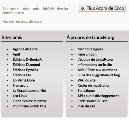
Flux Atom de Ecco
Trier par :
date
note
intérêt
dernier
commentaire
Revenir en haut de page
Sites amis
À propos de LinuxFr.org
Agenda du Libre
Mentions légales
April
Faire un don
Éditions D-BookeR
L’équipe de LinuxFr.org
Éditions Diamond
Informations sur le site
Éditions Eyrolles
Aide / Foire aux questions
Éditions ENI
Suivi des suggestions et bogues
En Vente Libre
Wiki du site
Framasoft
Règles de modération
La Quadrature du Net
Statistiques
Lea-Linux
API pour le développement
Open Source Initiative
Code source du site
Imprimerie Grafik Plus
Plan du site