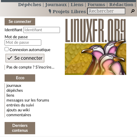
Dépêches
Journaux
Liens
Forums
Rédaction
🎙️ Projets Libres
Se connecter
Identifiant
Mot de passe
Connexion automatique
Pas de compte ? S’inscrire…
Ecco
journaux
dépêches
liens
messages sur les forums
entrées du suivi
ajouts au wiki
commentaires
Derniers
contenus