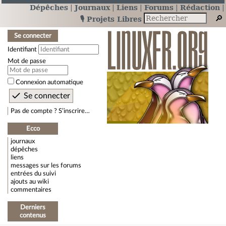
Dépêches
Journaux
Liens
Forums
Rédaction
🎙️ Projets Libres
Se connecter
Identifiant
Mot de passe
Connexion automatique
Pas de compte ? S’inscrire…
Ecco
journaux
dépêches
liens
messages sur les forums
entrées du suivi
ajouts au wiki
commentaires
Derniers
contenus