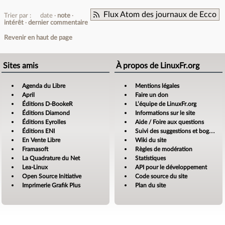
Flux Atom des journaux de Ecco
Trier par :
date
note
intérêt
dernier commentaire
Revenir en haut de page
Sites amis
À propos de LinuxFr.org
Agenda du Libre
Mentions légales
April
Faire un don
Éditions D-BookeR
L’équipe de LinuxFr.org
Éditions Diamond
Informations sur le site
Éditions Eyrolles
Aide / Foire aux questions
Éditions ENI
Suivi des suggestions et bogues
En Vente Libre
Wiki du site
Framasoft
Règles de modération
La Quadrature du Net
Statistiques
Lea-Linux
API pour le développement
Open Source Initiative
Code source du site
Imprimerie Grafik Plus
Plan du site