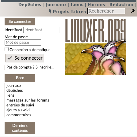
Dépêches
Journaux
Liens
Forums
Rédaction
🎙️ Projets Libres
Se connecter
Identifiant
Mot de passe
Connexion automatique
Pas de compte ? S’inscrire…
Ecco
journaux
dépêches
liens
messages sur les forums
entrées du suivi
ajouts au wiki
commentaires
Derniers
contenus