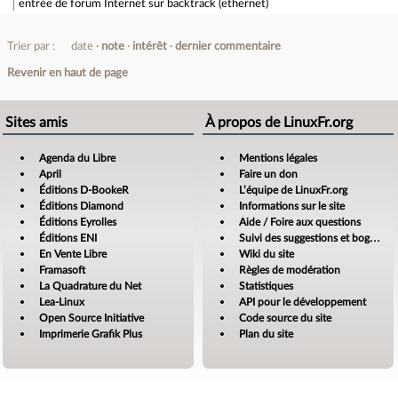
entrée de forum
Internet sur backtrack (ethernet)
Trier par :
date
note
intérêt
dernier commentaire
Revenir en haut de page
Sites amis
À propos de LinuxFr.org
Agenda du Libre
Mentions légales
April
Faire un don
Éditions D-BookeR
L’équipe de LinuxFr.org
Éditions Diamond
Informations sur le site
Éditions Eyrolles
Aide / Foire aux questions
Éditions ENI
Suivi des suggestions et bogues
En Vente Libre
Wiki du site
Framasoft
Règles de modération
La Quadrature du Net
Statistiques
Lea-Linux
API pour le développement
Open Source Initiative
Code source du site
Imprimerie Grafik Plus
Plan du site