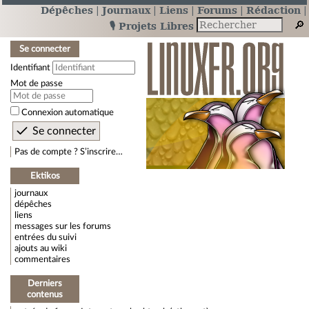
Dépêches
Journaux
Liens
Forums
Rédaction
🎙️ Projets Libres
Se connecter
Identifiant
Mot de passe
Connexion automatique
Pas de compte ? S’inscrire…
Ektikos
journaux
dépêches
liens
messages sur les forums
entrées du suivi
ajouts au wiki
commentaires
Derniers
contenus