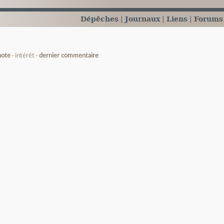
Dépêches
Journaux
Liens
Forums
note
intérêt
dernier commentaire
e