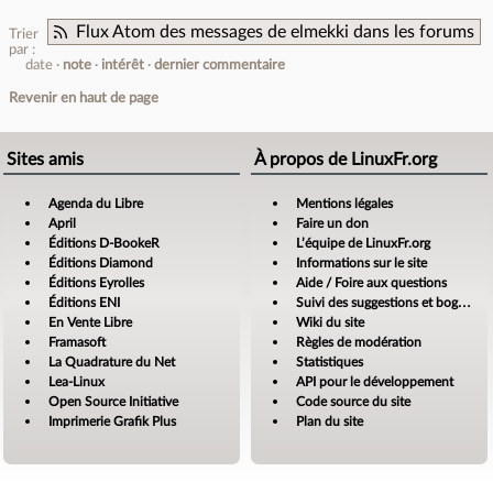
Flux Atom des messages de elmekki dans les forums
Trier
par :
date
note
intérêt
dernier commentaire
Revenir en haut de page
Sites amis
À propos de LinuxFr.org
Agenda du Libre
Mentions légales
April
Faire un don
Éditions D-BookeR
L’équipe de LinuxFr.org
Éditions Diamond
Informations sur le site
Éditions Eyrolles
Aide / Foire aux questions
Éditions ENI
Suivi des suggestions et bogues
En Vente Libre
Wiki du site
Framasoft
Règles de modération
La Quadrature du Net
Statistiques
Lea-Linux
API pour le développement
Open Source Initiative
Code source du site
Imprimerie Grafik Plus
Plan du site