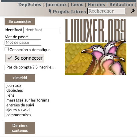
Dépêches
Journaux
Liens
Forums
Rédaction
🎙️ Projets Libres
Se connecter
Identifiant
Mot de passe
Connexion automatique
Pas de compte ? S’inscrire…
elmekki
journaux
dépêches
liens
messages sur les forums
entrées du suivi
ajouts au wiki
commentaires
Derniers
contenus