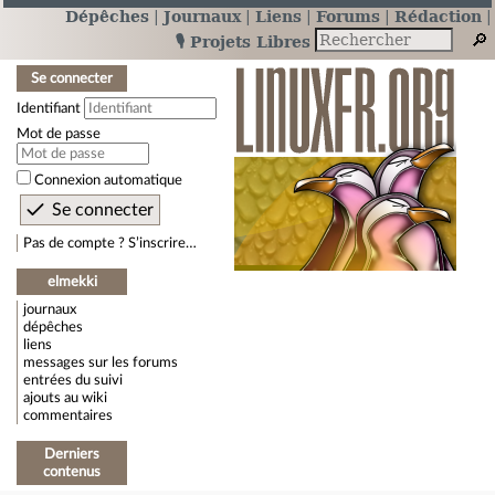
Dépêches
Journaux
Liens
Forums
Rédaction
🎙️ Projets Libres
Se connecter
Identifiant
Mot de passe
Connexion automatique
Pas de compte ? S’inscrire…
elmekki
journaux
dépêches
liens
messages sur les forums
entrées du suivi
ajouts au wiki
commentaires
Derniers
contenus