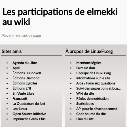
Les participations de elmekki
au wiki
Revenir en haut de page
Sites amis
À propos de LinuxFr.org
Agenda du Libre
Mentions légales
April
Faire un don
Éditions D-BookeR
L’équipe de LinuxFr.org
Éditions Diamond
Informations sur le site
Éditions Eyrolles
Aide / Foire aux questions
Éditions ENI
Suivi des suggestions et bogues
En Vente Libre
Wiki du site
Framasoft
Règles de modération
La Quadrature du Net
Statistiques
Lea-Linux
API pour le développement
Open Source Initiative
Code source du site
Imprimerie Grafik Plus
Plan du site